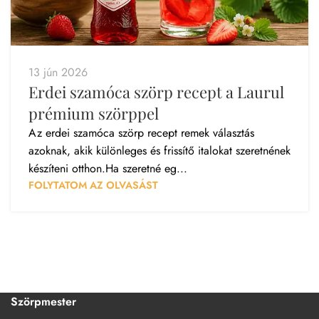
13 jún 2026
Erdei szamóca szörp recept a Laurul
prémium szörppel
Az erdei szamóca szörp recept remek választás
azoknak, akik különleges és frissítő italokat szeretnének
készíteni otthon.Ha szeretné eg...
FOLYTATOM AZ OLVASÁST
Szörpmester