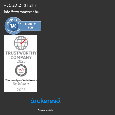
+36 20 21 31 21 7
info@szorpmester.hu
Árukereső.hu