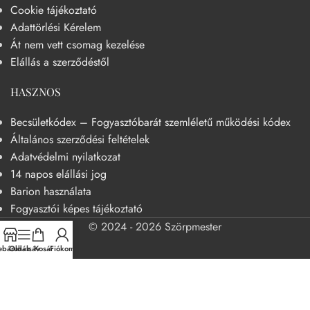
Cookie tájékoztató
Adattörlési Kérelem
Át nem vett csomag kezelése
Elállás a szerződéstől
HASZNOS
Becsületkódex – Fogyasztóbarát szemléletű működési kódex
Általános szerződési feltételek
Adatvédelmi nyilatkozat
14 napos elállási jog
Barion használata
Fogyasztói képes tájékoztató
© 2024 - 2026 Szörpmester
báruház
Oldalsáv
Kosár
Fiókom