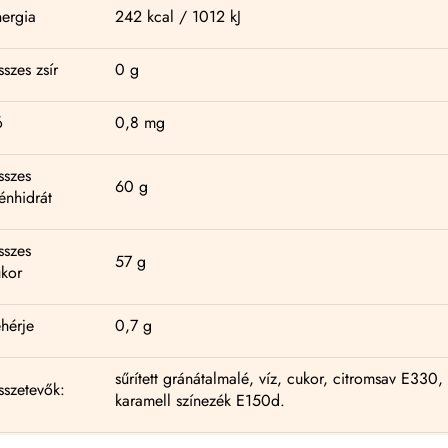
ergia
242 kcal / 1012 kJ
szes zsír
0 g
ó
0,8 mg
sszes
60 g
énhidrát
sszes
57 g
kor
hérje
0,7 g
sűrített gránátalmalé, víz, cukor, citromsav E330, 
szetevők:
karamell színezék E150d.