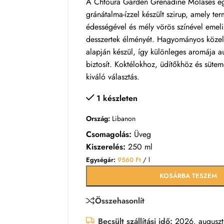
A Chtoura Garden Grenadine Molases eg
gránátalma-ízzel készült szirup, amely te
édességével és mély vörös színével emeli 
desszertek élményét. Hagyományos közel-
alapján készül, így különleges aromája au
biztosít. Koktélokhoz, üdítőkhöz és süte
kiváló választás.
1 készleten
Ország:
Libanon
Csomagolás:
Üveg
Kiszerelés:
250 ml
Egységár:
9560
Ft
/ l
KOSÁRBA TESZEM
Összehasonlít
Becsült szállítási idő:
2026. auguszt