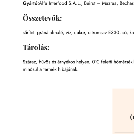
Gyártó:
Alfa Interfood S.A.L., Beirut – Mazraa, Bechar
Összetevők:
sűrített gránátalmalé, víz, cukor, citromsav E330, só, 
Tárolás:
Száraz, hűvös és árnyékos helyen, 0°C feletti hőmérsék
minősül a termék hibájának.
(