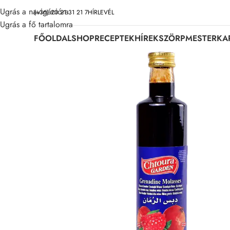
Ugrás a navigációra
(+36) 20 21 31 21 7
HÍRLEVÉL
Ugrás a fő tartalomra
FŐOLDAL
SHOP
RECEPTEK
HÍREK
SZÖRPMESTER
KA