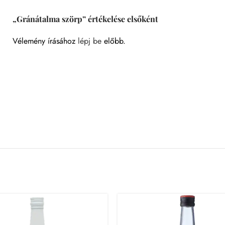
„Gránátalma szörp” értékelése elsőként
Vélemény írásához
lépj be
előbb.