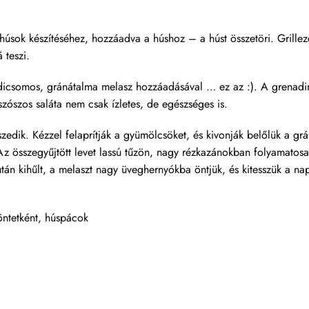
 húsok készítéséhez, hozzáadva a húshoz – a húst összetöri. Grill
 teszi.
icsomos, gránátalma melasz hozzáadásával … ez az :). A grenadino
zószos saláta nem csak ízletes, de egészséges is.
zedik. Kézzel felaprítják a gyümölcsöket, és kivonják belőlük a 
 Az összegyűjtött levet lassú tűzön, nagy rézkazánokban folyamato
után kihűlt, a melaszt nagy üveghernyókba öntjük, és kitesszük a n
aöntetként, húspácok