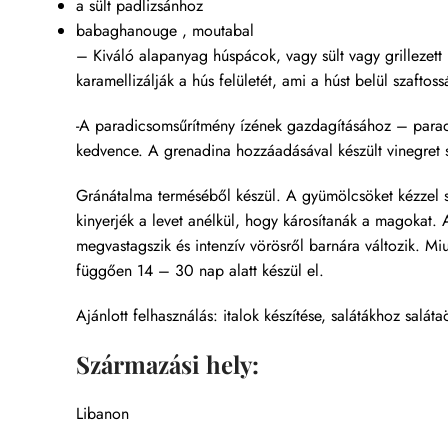
a sült padlizsánhoz
babaghanouge , moutabal
– Kiváló alapanyag húspácok, vagy sült vagy grillezett
karamellizálják a hús felületét, ami a húst belül szaftossá
-A paradicsomsűrítmény ízének gazdagításához – parad
kedvence. A grenadina hozzáadásával készült vinegret s
Gránátalma terméséből készül. A gyümölcsöket kézzel s
kinyerjék a levet anélkül, hogy károsítanák a magokat.
megvastagszik és intenzív vörösről barnára változik. Mi
függően 14 – 30 nap alatt készül el.
Ajánlott felhasználás: italok készítése, salátákhoz salát
Származási hely:
Libanon