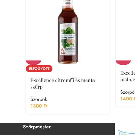
ELFOGYOTT
Excelle
málna
Excellence citromfű és menta
szörp
Szörpö
1400
Szörpök
1300
Ft
Szörpmester