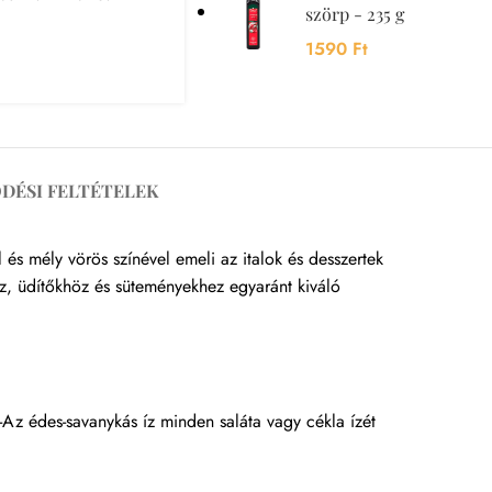
szörp - 235 g
1590
Ft
DÉSI FELTÉTELEK
és mély vörös színével emeli az italok és desszertek
oz, üdítőkhöz és süteményekhez egyaránt kiváló
 -Az édes-savanykás íz minden saláta vagy cékla ízét