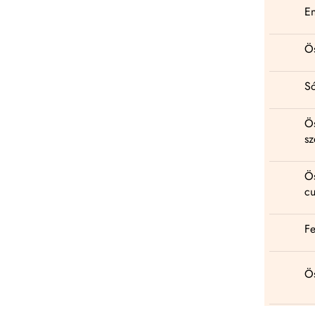
En
Ös
S
Ö
sz
Ö
cu
Fe
Ös