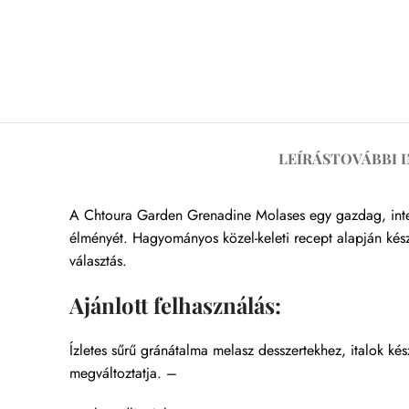
LEÍRÁS
TOVÁBBI 
A Chtoura Garden Grenadine Molases egy gazdag, intenzí
élményét. Hagyományos közel-keleti recept alapján kész
választás.
Ajánlott felhasználás:
Ízletes sűrű gránátalma melasz desszertekhez, italok ké
megváltoztatja. –