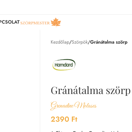
PCSOLAT
Kezdőlap
/
Szörpök
/
Gránátalma szörp
Gránátalma szörp
Grenadine Molases
2390
Ft