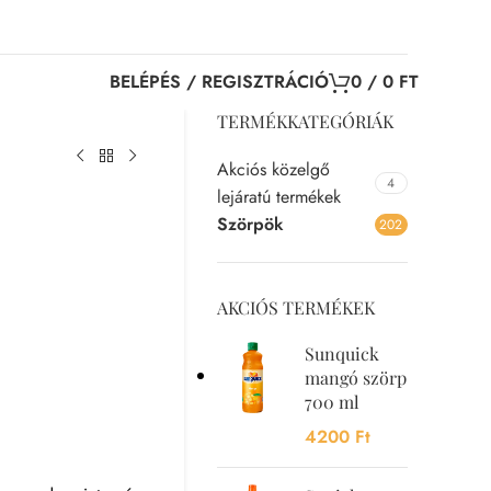
BELÉPÉS / REGISZTRÁCIÓ
0
/
0
FT
TERMÉKKATEGÓRIÁK
Akciós közelgő
4
lejáratú termékek
Szörpök
202
AKCIÓS TERMÉKEK
Sunquick
mangó szörp
700 ml
4200
Ft