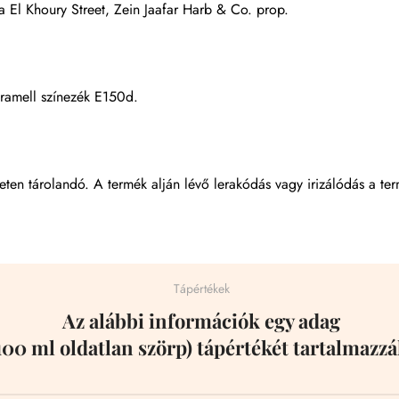
a El Khoury Street, Zein Jaafar Harb & Co. prop.
karamell színezék E150d.
leten tárolandó. A termék alján lévő lerakódás vagy irizálódás a t
Tápértékek
Az alábbi információk egy adag
100 ml oldatlan szörp) tápértékét tartalmazzá