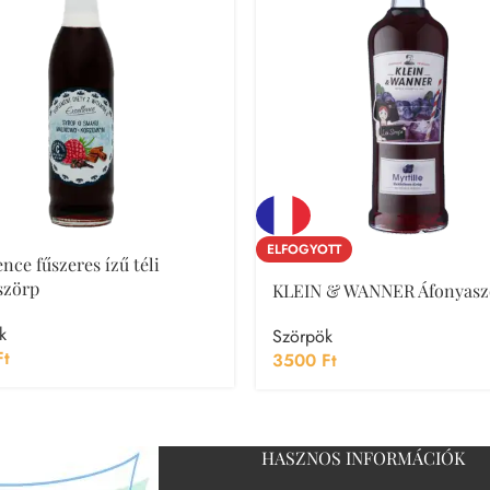
ELFOGYOTT
nce fűszeres ízű téli
szörp
KLEIN & WANNER Áfonyasz
k
Szörpök
Ft
3500
Ft
HASZNOS INFORMÁCIÓK