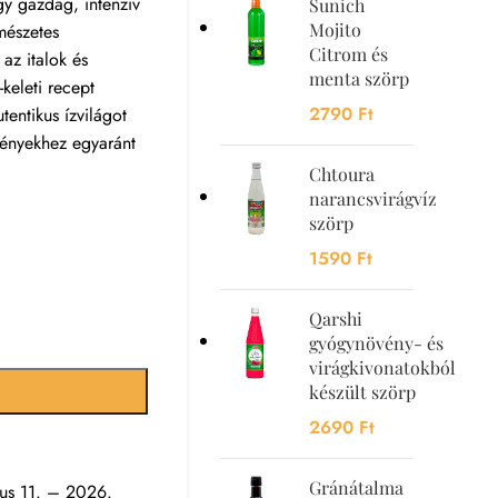
y gazdag, intenzív
Sunich
Mojito
rmészetes
Citrom és
az italok és
menta szörp
keleti recept
2790
Ft
tentikus ízvilágot
ményekhez egyaránt
Chtoura
narancsvirágvíz
szörp
1590
Ft
Qarshi
gyógynövény- és
virágkivonatokból
készült szörp
2690
Ft
Gránátalma
us 11. – 2026.