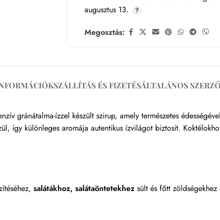
augusztus 13.
Megosztás:
INFORMÁCIÓK
SZÁLLÍTÁS ÉS FIZETÉS
ÁLTALÁNOS SZERZŐ
v gránátalma-ízzel készült szirup, amely természetes édességével 
ül, így különleges aromája autentikus ízvilágot biztosít. Koktélokh
szítéséhez,
salátákhoz, salátaöntetekhez
sült és főtt zöldségekhez