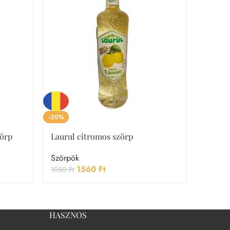
-20%
Plafar 
örp
Laurul citromos szörp
Szörpö
2190
F
Szörpök
1560
Ft
1950
Ft
HASZNOS