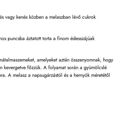
ezés vagy kenés közben a melaszban lévő cukrok
s puncsba áztatott torta a finom édesszájúak
gránátalmaszemeket, amelyeket aztán összenyomnak, hogy
san kevergetve főzzük. A folyamat során a gyümölcslé
apra. A melasz a napsugárzástól és a hernyók méretétől