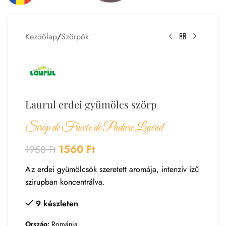
Kezdőlap
/
Szörpök
Laurul erdei gyümölcs szörp
Sirop de Fructe de Padure Laurul
1560
Ft
1950
Ft
Az erdei gyümölcsök szeretett aromája, intenzív ízű
szirupban koncentrálva.
9 készleten
Ország:
Románia