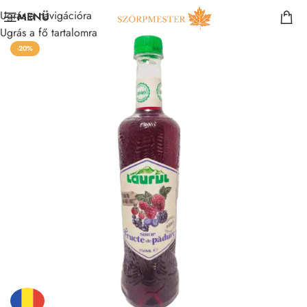
Ugrás a navigációra
MENÜ
Ugrás a fő tartalomra
-20%