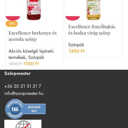
-15%
Excellence fenyőhajtás
Excellence berkenye és
és bodza virág szörp
acerola szörp
Szörpök
Akciós közelgő lejáratú
1300
Ft
termékek
,
Szörpök
1100
Ft
1300
Ft
Szörpmester
+36 20 21 31 21 7
info@szorpmester.hu