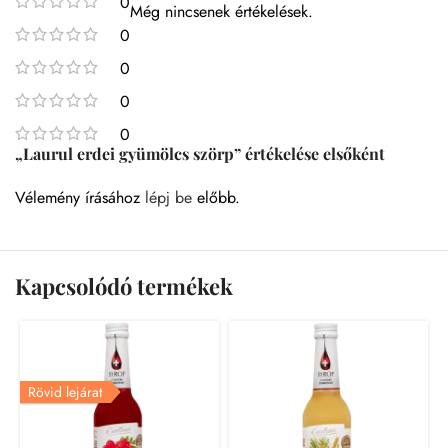
0
Még nincsenek értékelések.
0
0
0
0
„Laurul erdei gyümölcs szörp” értékelése elsőként
Vélemény írásához
lépj be
előbb.
Kapcsolódó termékek
Rövid lejárat