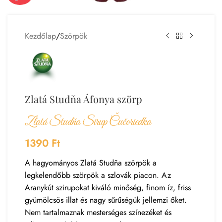
Kezdőlap
/
Szörpök
Zlatá Studňa Áfonya szörp
Zlatá Studňa Sirup Čučoriedka
1390
Ft
A hagyományos Zlatá Studňa szörpök a
legkelendőbb szörpök a szlovák piacon. Az
Aranykút szirupokat kiváló minőség, finom íz, friss
gyümölcsös illat és nagy sűrűségük jellemzi őket.
Nem tartalmaznak mesterséges színezéket és