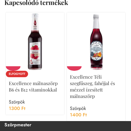
Kapcsolódó termékek
ELFOGYOTT
Excellence Téli
Excellence málnaszörp
szegfűszeg, fahéjjal és
B6 és B12 vitaminokkal
mézzel ízesített
málnaszörp
Szörpök
1300
Ft
Szörpök
1400
Ft
Szörpmester