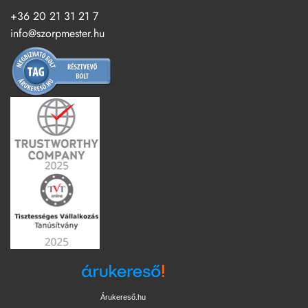
+36 20 21 31 21 7
info@szorpmester.hu
Árukereső.hu