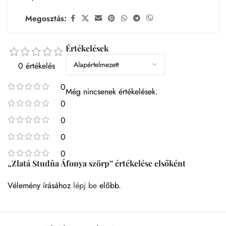
Megosztás:
Értékelések
0 értékelés
0
Még nincsenek értékelések.
0
0
0
0
„Zlatá Studňa Áfonya szörp” értékelése elsőként
Vélemény írásához
lépj be
előbb.