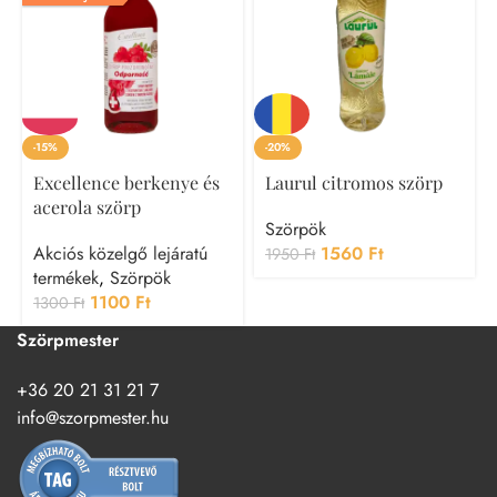
-15%
-20%
Excellence berkenye és
Laurul citromos szörp
acerola szörp
Szörpök
Akciós közelgő lejáratú
1560
Ft
1950
Ft
termékek
,
Szörpök
1100
Ft
1300
Ft
Szörpmester
+36 20 21 31 21 7
info@szorpmester.hu