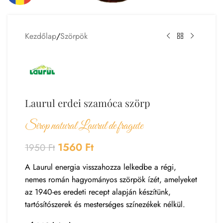
Kezdőlap
/
Szörpök
Laurul erdei szamóca szörp
Sirop natural Laurul de fragute
1560
Ft
1950
Ft
A Laurul energia visszahozza lelkedbe a régi,
nemes román hagyományos szörpök ízét, amelyeket
az 1940-es eredeti recept alapján készítünk,
tartósítószerek és mesterséges színezékek nélkül.