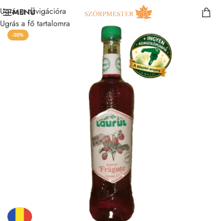
Ugrás a navigációra
MENÜ
Ugrás a fő tartalomra
-20%