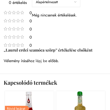
0 értékelés
0
Még nincsenek értékelések.
0
0
0
0
„Laurul erdei szamóca szörp” értékelése elsőként
Vélemény írásához
lépj be
előbb.
Kapcsolódó termékek
Rövid lejárat