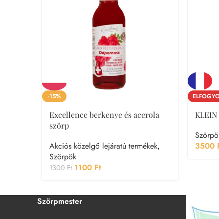
-15%
ELFOGYO
Excellence berkenye és acerola
KLEIN
szörp
Szörpö
Akciós közelgő lejáratú termékek
,
3500
Szörpök
1100
Ft
1300
Ft
Szörpmester