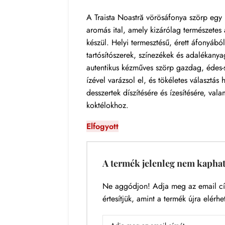
A Traista Noastră vörösáfonya szörp egy 
aromás ital, amely kizárólag természete
készül. Helyi termesztésű, érett áfonyából 
tartósítószerek, színezékek és adalékanya
autentikus kézműves szörp gazdag, édes-
ízével varázsol el, és tökéletes választás 
desszertek díszítésére és ízesítésére, valam
koktélokhoz.
Elfogyott
A termék jelenleg nem kapha
Ne aggódjon! Adja meg az email cí
értesítjük, amint a termék újra elérhe