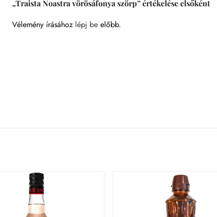
„Traista Noastra vörösáfonya szörp” értékelése elsőként
Vélemény írásához
lépj be
előbb.