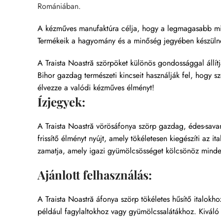
Romániában.
A kézműves manufaktúra célja, hogy a legmagasabb minő
Termékeik a hagyomány és a minőség jegyében készülne
A Traista Noastră szörpöket különös gondossággal állít
Bihor gazdag természeti kincseit használják fel, hogy s
élvezze a valódi kézműves élményt!
Ízjegyek:
A Traista Noastră vörösáfonya szörp gazdag, édes-savan
frissítő élményt nyújt, amely tökéletesen kiegészíti az i
zamatja, amely igazi gyümölcsösséget kölcsönöz minde
Ajánlott felhasználás:
A Traista Noastră áfonya szörp tökéletes hűsítő italokh
például fagylaltokhoz vagy gyümölcssalátákhoz. Kiváló v