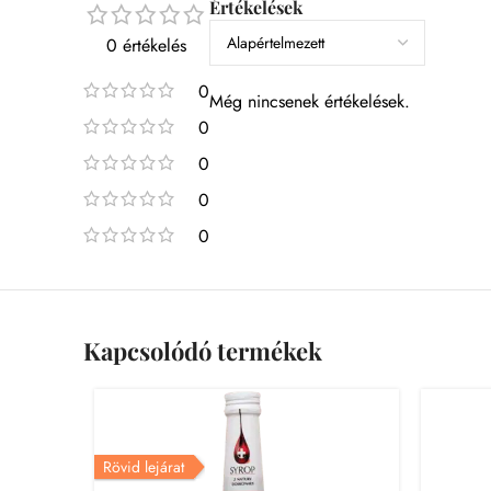
Értékelések
0 értékelés
0
Még nincsenek értékelések.
0
0
0
0
Kapcsolódó termékek
Rövid lejárat