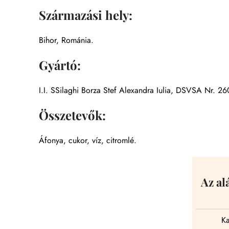
Származási hely:
Bihor, Románia.
Gyártó:
I.I. SSilaghi Borza Stef Alexandra Iulia, DSVSA Nr. 26
Összetevők:
Áfonya, cukor, víz, citromlé.
Az al
Ka