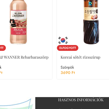
TT
ELFOGYOTT
 & WANNER Rebarbaraszörp
Koreai sötét rizsszirup
k
Szörpök
Ft
3690
Ft
HASZNOS INFORMÁCIÓK