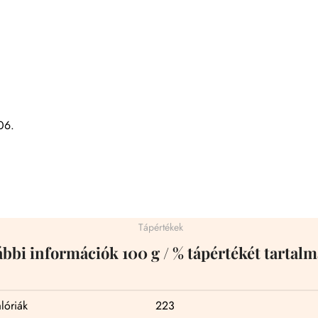
06.
Tápértékek
ábbi információk 100 g / % tápértékét tartalm
lóriák
223