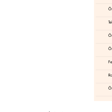
Ös
Te
Ös
Ös
Fe
Ro
Ös