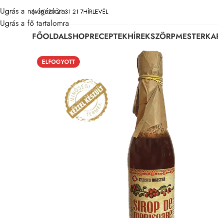
Ugrás a navigációra
(+36) 20 21 31 21 7
HÍRLEVÉL
Ugrás a fő tartalomra
FŐOLDAL
SHOP
RECEPTEK
HÍREK
SZÖRPMESTER
KA
ELFOGYOTT