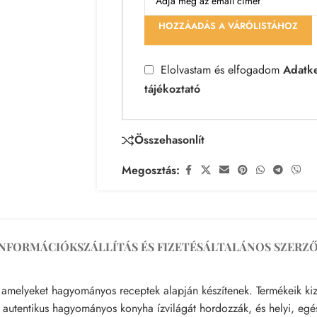
HOZZÁADÁS A VÁRÓLISTÁHOZ
Elolvastam és elfogadom
Adatke
tájékoztató
Összehasonlít
Megosztás:
INFORMÁCIÓK
SZÁLLÍTÁS ÉS FIZETÉS
ÁLTALÁNOS SZERZŐ
amelyeket hagyományos receptek alapján készítenek. Termékeik ki
z autentikus hagyományos konyha ízvilágát hordozzák, és helyi, eg