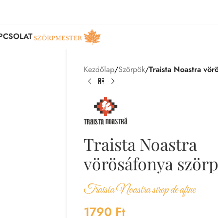
PCSOLAT
Kezdőlap
/
Szörpök
/
Traista Noastra vör
Traista Noastra
vörösáfonya ször
Traista Noastra sirop de afine
1790
Ft