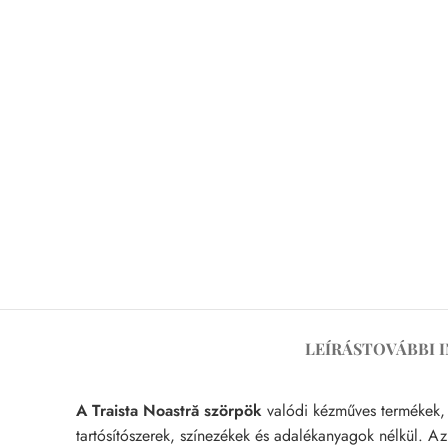
LEÍRÁS
TOVÁBBI 
A Traista Noastră szörpök
valódi kézműves termékek, 
tartósítószerek, színezékek és adalékanyagok nélkül. A