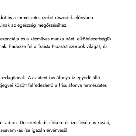
t és a természetes ízeket részesítik előnyben.
rulnak az egészség megőrzéséhez.
szenciája és a kézműves munka iránti elkötelezettségük.
ek. Fedezze fel a Traista Noastră szörpök világát, és
gazdagítanak. Az autentikus áfonya íz egyedülálló
zjegyei között felfedezhető a friss áfonya természetes
adjon. Desszertek díszítésére és ízesítésére is kiváló,
s-savanykás íze igazán érvényesül.