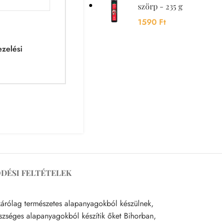
szörp - 235 g
1590
Ft
zelési
DÉSI FELTÉTELEK
zárólag természetes alapanyagokból készülnek,
észséges alapanyagokból készítik őket Bihorban,