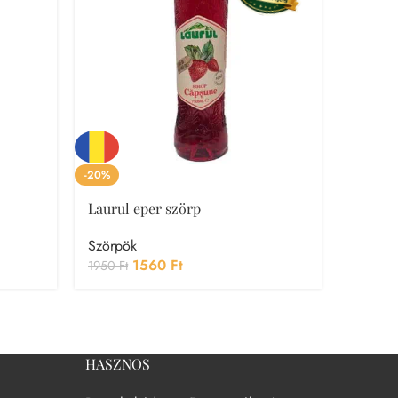
-20%
-20%
Laurul eper szörp
Laurul
Szörpök
Szörpö
1560
Ft
1950
Ft
1950
Ft
HASZNOS