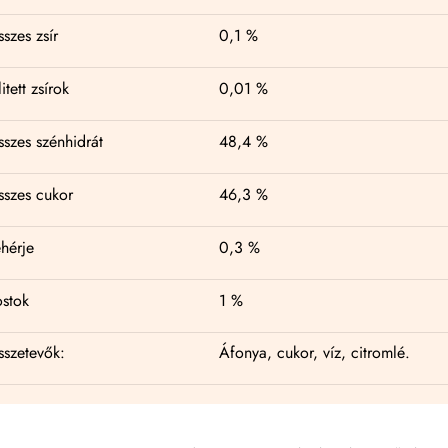
szes zsír
0,1 %
litett zsírok
0,01 %
szes szénhidrát
48,4 %
szes cukor
46,3 %
hérje
0,3 %
stok
1 %
szetevők:
Áfonya, cukor, víz, citromlé.