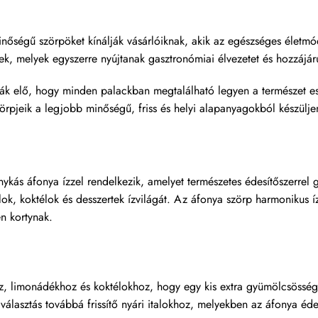
ségű szörpöket kínálják vásárlóiknak, akik az egészséges életmódo
k, melyek egyszerre nyújtanak gasztronómiai élvezetet és hozzájá
ják elő, hogy minden palackban megtalálható legyen a természet es
zörpjeik a legjobb minőségű, friss és helyi alapanyagokból készüljen
ykás áfonya ízzel rendelkezik, amelyet természetes édesítőszerrel 
talok, koktélok és desszertek ízvilágát. Az áfonya szörp harmonikus í
n kortynak.
oz, limonádékhoz és koktélokhoz, hogy egy kis extra gyümölcsösséget 
álasztás továbbá frissítő nyári italokhoz, melyekben az áfonya éde