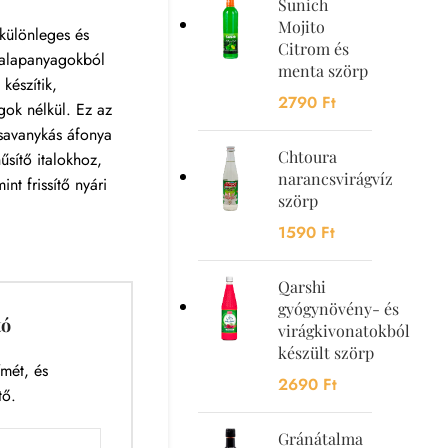
Sunich
Mojito
különleges és
Citrom és
s alapanyagokból
menta szörp
készítik,
2790
Ft
gok nélkül. Ez az
savanykás áfonya
Chtoura
hűsítő italokhoz,
narancsvirágvíz
int frissítő nyári
szörp
1590
Ft
Qarshi
gyógynövény- és
tó
virágkivonatokból
készült szörp
mét, és
2690
Ft
tő.
Gránátalma