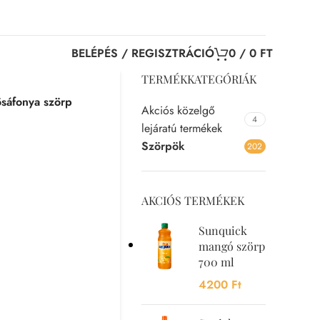
BELÉPÉS / REGISZTRÁCIÓ
0
/
0
FT
TERMÉKKATEGÓRIÁK
ösáfonya szörp
Akciós közelgő
4
lejáratú termékek
Szörpök
202
AKCIÓS TERMÉKEK
Sunquick
p
mangó szörp
700 ml
4200
Ft