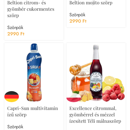
Beltion citrom- és
Beltion mojito szörp
gyömbér cukormentes
Szörpök
szörp
2990
Ft
Szörpök
2990
Ft
Capri-Sun multivitamin
Excellence citrommal,
ízű szörp
gyömbérrel és mézzel
ízesített Téli málnaszörp
Szörpök