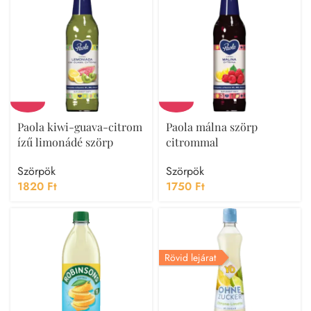
Paola kiwi-guava-citrom
Paola málna szörp
ízű limonádé szörp
citrommal
Szörpök
Szörpök
1820
Ft
1750
Ft
Rövid lejárat