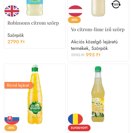
-50%
Robinsons citrom szörp
Yo citrom-lime ízű szörp
Szörpök
2790
Ft
Akciós közelgő lejáratú
termékek
,
Szörpök
995
Ft
1990
Ft
Rövid lejárat
-30%
ELFOGYOTT