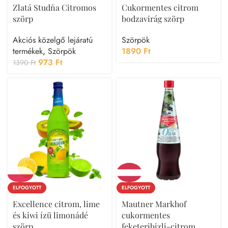
Zlatá Studňa Citromos
Cukormentes citrom
szörp
bodzavirág szörp
Akciós közelgő lejáratú
Szörpök
termékek
,
Szörpök
1890
Ft
973
Ft
1390
Ft
ELFOGYOTT
ELFOGYOTT
Excellence citrom, lime
Mautner Markhof
és kiwi ízü limonádé
cukormentes
szörp
feketeribizli-citrom