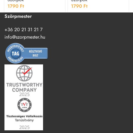
1790
Ft
1790
Ft
Szörpmester
+36 20 21 31 21 7
info@szorpmester.hu