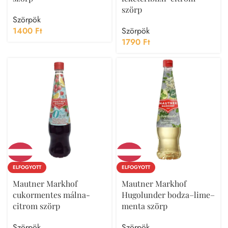
szörp
Szörpök
1400
Ft
Szörpök
1790
Ft
ELFOGYOTT
ELFOGYOTT
Mautner Markhof
Mautner Markhof
cukormentes málna-
Hugolunder bodza–lime–
citrom szörp
menta szörp
Szörpök
Szörpök