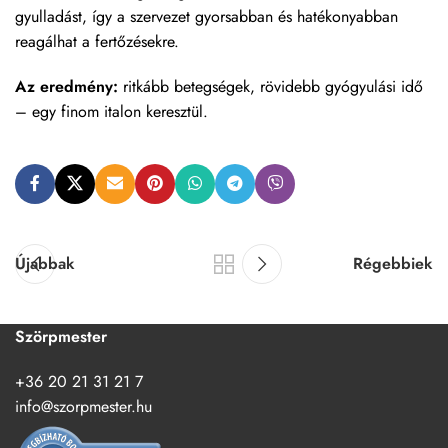
gyulladást, így a szervezet gyorsabban és hatékonyabban
reagálhat a fertőzésekre.
Az eredmény:
ritkább betegségek, rövidebb gyógyulási idő
– egy finom italon keresztül.
Újabbak
Régebbiek
Szörpmester
+36 20 21 31 21 7
info@szorpmester.hu