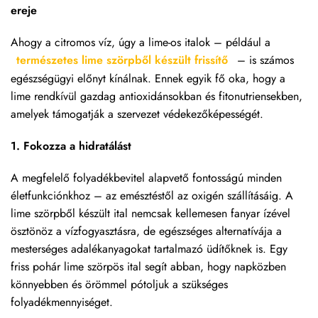
ereje
Ahogy a citromos víz, úgy a lime-os italok – például a
természetes lime szörpből készült frissítő
– is számos
egészségügyi előnyt kínálnak. Ennek egyik fő oka, hogy a
lime rendkívül gazdag antioxidánsokban és fitonutriensekben,
amelyek támogatják a szervezet védekezőképességét.
1. Fokozza a hidratálást
A megfelelő folyadékbevitel alapvető fontosságú minden
életfunkciónkhoz – az emésztéstől az oxigén szállításáig. A
lime szörpből készült ital nemcsak kellemesen fanyar ízével
ösztönöz a vízfogyasztásra, de egészséges alternatívája a
mesterséges adalékanyagokat tartalmazó üdítőknek is. Egy
friss pohár lime szörpös ital segít abban, hogy napközben
könnyebben és örömmel pótoljuk a szükséges
folyadékmennyiséget.