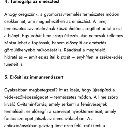
4. Támogatja az emésztést
Ahogy öregszünk, a gyomorsav-termelés természetes módon
csökkenhet, ami megnehezítheti az emésztést. A lime,
természetes savtartalmának köszönhetően, segíthet pótolni ezt
a hiányt. Egy pohár lime szörp étkezés után nemcsak kellemes
zárása lehet a fogásnak, hanem elősegíti az emésztés
gördülékenyebb működését is. Ráadásul a megfelelő
hidratálás – amit ez az ital biztosít – enyhítheti a székrekedés
tüneteit is.
5. Erősíti az immunrendszert
Gyakrabban megbetegszel? Itt az ideje, hogy újraépítsd a
védekezőképességedet – természetes módon. A lime szörp
kiváló C-vitamin-forrás, amely serkenti a fehérvérsejtek
termelését, és elősegíti a szervezet nyiroktermelését, amely
fontos szerepet játszik az immunválaszban. Az
antioxidánsokban gazdag lime ezen felül csökkenti a