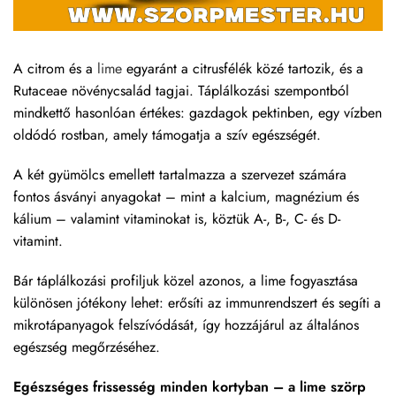
A citrom és a
lime
egyaránt a citrusfélék közé tartozik, és a
Rutaceae növénycsalád tagjai. Táplálkozási szempontból
mindkettő hasonlóan értékes: gazdagok pektinben, egy vízben
oldódó rostban, amely támogatja a szív egészségét.
A két gyümölcs emellett tartalmazza a szervezet számára
fontos ásványi anyagokat – mint a kalcium, magnézium és
kálium – valamint vitaminokat is, köztük A-, B-, C- és D-
vitamint.
Bár táplálkozási profiljuk közel azonos, a lime fogyasztása
különösen jótékony lehet: erősíti az immunrendszert és segíti a
mikrotápanyagok felszívódását, így hozzájárul az általános
egészség megőrzéséhez.
Egészséges frissesség minden kortyban – a lime szörp