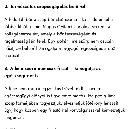
2. Természetes szépségápolás belülről
A hidratált bőr a szép bőr első számú titka – de ennél is
többet kínál a lime. Magas C-vitamin-tartalma serkenti a
kollagéntermelést, amely a bőr feszességéért és
rugalmasságáért felel. Egy pohár lime szörp nem csupán
hűsít, de belülről támogatja a ragyogó, egészséges arcbőr
elérését is.
3.
A lime szörp nemcsak frissít – támogatja az
egészségedet is
A lime nem csupán egzotikus ízével hódít, hanem
egészségügyi előnyei is figyelemre méltók. Ha pedig lime
szörp formájában fogyasztjuk, élvezhetjük jótékony hatásait
úgy, hogy közben egy frissítő ital kortyolgatásával kényeztetjük
magunkat.