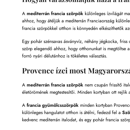
A
mediterrán francia szörpök
különleges ízvilágát m
ahhoz, hogy átéljük a mediterrán Franciaország különl
francia szörpökkel otthon is könnyedén elkészíthetők azok
Egy pohár szénsavas ásványvíz, néhány jégkocka, friss 
szörp elegendő ahhoz, hogy otthonunkat is megtöltse a 
forró nyári délutánhoz is tökéletes választás.
Provence ízei most Magyarorszá
A
mediterrán francia szörpök
nem csupán frissítő it
életörömének megtestesítői. Minden kortyban ott rejlik
A
francia gyümölcsszörpök
minden kortyban Provence 
különleges hangulatot otthon is átélni, fedezd fel a
Szö
kedvenc mediterrán italodat, és egy pohár francia szörp