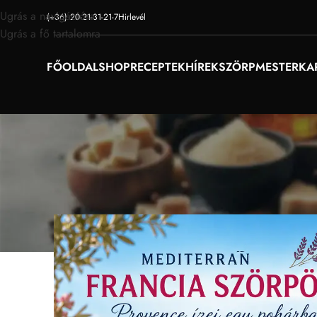
Ugrás a navigációra
(+36) 20-21-31-21-7
Hirlevél
Ugrás a fő tartalomra
FŐOLDAL
SHOP
RECEPTEK
HÍREK
SZÖRPMESTER
KA
Mediterrán francia szörp