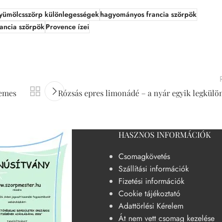
yümölcsszörp különlegességek
hagyományos francia szörpök
ancia szörpök
Provence ízei
demes
Rózsás epres limonádé – a nyár egyik legkülö
HASZNOS INFORMÁCIÓK
Csomagkövetés
Szállítási információk
Fizetési információk
Cookie tájékoztató
Adattörlési Kérelem
Át nem vett csomag kezelése