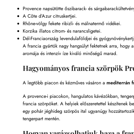
Provence napsütötte őszibarack- és sárgabarackültetvén
A Côte d’Azur citruskertjei.
Rhône-völgy fekete ribizli- és málnatermő vidékei.
Korzika illatos citrom- és narancsligetei.
Dél-Franciaország levendulaföldjei és gyógynövénykertj
A francia gyártók nagy hangsúlyt fektetnek arra, hogy a
aromája és intenzív íze kiváló minőségű marad.
Hagyományos francia szörpök Pro
A legtöbb piacon és kézműves vásáron a
mediterrán fr
A provence-i piacokon, hangulatos kávézókban, tenger
francia szörpöket. A helyiek előszeretettel készítenek b
egy pohár jéghideg szörpös ital ugyanúgy hozzátartozi
tengerpart mentén.
Hogyan varázsolhatjuk haza a fran