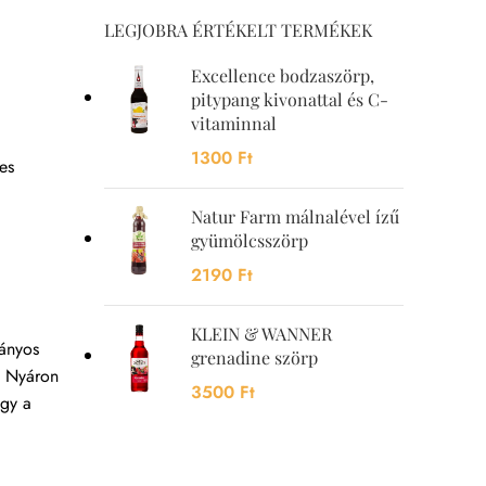
LEGJOBRA ÉRTÉKELT TERMÉKEK
Excellence bodzaszörp,
pitypang kivonattal és C-
vitaminnal
1300
Ft
es
Natur Farm málnalével ízű
gyümölcsszörp
2190
Ft
KLEIN & WANNER
mányos
grenadine szörp
s. Nyáron
3500
Ft
agy a