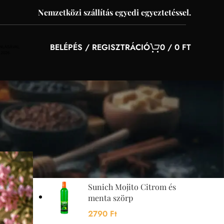
Nemzetközi szállítás egyedi egyeztetéssel.
BELÉPÉS / REGISZTRÁCIÓ
0
/
0
FT
YOU MAY ALSO LIKE…
s
Sunquick mangó szörp
700 ml
4200
Ft
Sunich Mojito Citrom és
menta szörp
2790
Ft