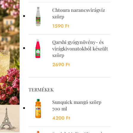
Chtoura narancsvirágvíz
szörp
1590
Ft
Qarshi gyógynövény- és
virágkivonatokból készült
szörp
2690
Ft
TERMÉKEK
Sunquick mangó szörp
700 ml
4200
Ft