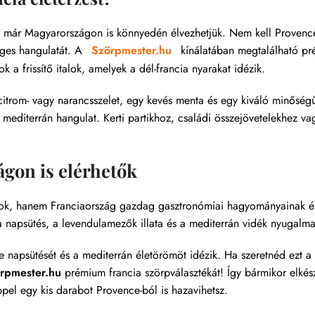
a már Magyarországon is könnyedén élvezhetjük. Nem kell Provence
eges hangulatát. A
Szörpmester.hu
kínálatában megtalálható p
 a frissítő italok, amelyek a dél-francia nyarakat idézik.
citrom- vagy narancsszelet, egy kevés menta és egy kiváló minőségű
mediterrán hangulat. Kerti partikhoz, családi összejövetelekhez va
gon is elérhetők
alok, hanem Franciaország gazdag gasztronómiai hagyományainak é
 a napsütés, a levendulamezők illata és a mediterrán vidék nyugalma
napsütését és a mediterrán életörömöt idézik. Ha szeretnéd ezt a
rpmester.hu
prémium francia szörpválasztékát! Így bármikor elkés
pel egy kis darabot Provence-ból is hazavihetsz.