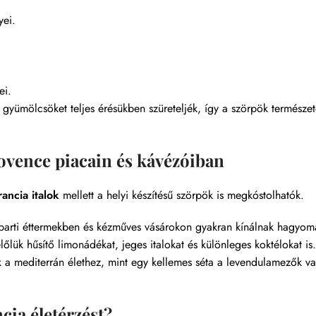
yei.
ei.
 gyümölcsöket teljes érésükben szüreteljék, így a szörpök természet
vence piacain és kávézóiban
ancia italok
mellett a helyi készítésű szörpök is megkóstolhatók.
parti éttermekben és kézműves vásárokon gyakran kínálnak hagyo
előlük hűsítő limonádékat, jeges italokat és különleges koktélokat i
k a mediterrán élethez, mint egy kellemes séta a levendulamezők v
cia életérzést?