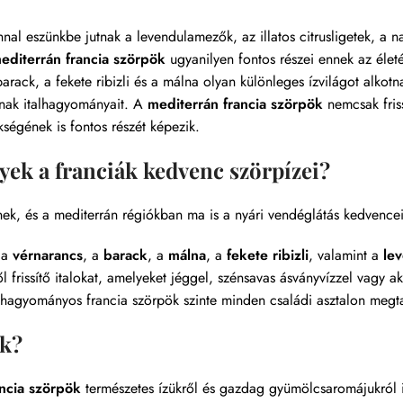
al eszünkbe jutnak a levendulamezők, az illatos citrusligetek, a n
editerrán francia szörpök
ugyanilyen fontos részei ennek az élet
barack, a fekete ribizli és a málna olyan különleges ízvilágot alkot
inak italhagyományait. A
mediterrán francia szörpök
nemcsak fris
ségének is fontos részét képezik.
yek a franciák kedvenc szörpízei?
ek, és a mediterrán régiókban ma is a nyári vendéglátás kedvencei
 a
vérnarancs
, a
barack
, a
málna
, a
fekete ribizli
, valamint a
le
l frissítő italokat, amelyeket jéggel, szénsavas ásványvízzel vagy ak
hagyományos francia szörpök szinte minden családi asztalon megta
k?
ncia szörpök
természetes ízükről és gazdag gyümölcsaromájukról 