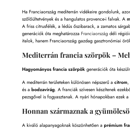
Ha Franciaország mediterrán vidékeire gondolunk, azonn
szőlőültetvények és a hangulatos provence-i falvak. A
m
A friss citrusfélék, a lédús őszibarack, a zamatos sárga
generációk óta meghatározza
Franciaország
déli régió
italok, hanem Franciaország gazdag gasztronómiai örök
Mediterrán francia szörpök – Mel
Hagyományos francia szörpök
generációk óta készüln
A mediterrán területeken különösen népszerű a
citrom
,
és a
bodzavirág
. A franciák szívesen készítenek ezekbő
pezsgővel is fogyasztanak. A nyári hónapokban ezek a 
Honnan származnak a gyümölcsö
A kiváló alapanyagoknak köszönhetően a
prémium fra