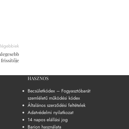
Régebbiek
nlegesebb
frissítője
HASZNOS
Becsületkódex – Fogyasztóbarát
szemléletű működési kódex
Általános szerződési feltételek
Adatvédelmi nyilatkozat
14 napos elállási jog
Barion használata