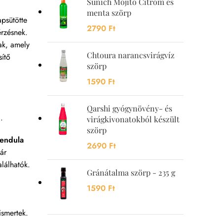
Sunich Mojito Citrom és
menta szörp
apsütötte
2790
Ft
érzésnek.
nak, amely
Chtoura narancsvirágvíz
sítő
szörp
1590
Ft
Qarshi gyógynövény- és
.
virágkivonatokból készült
szörp
vendula
2690
Ft
ár
lálhatók.
Gránátalma szörp - 235 g
1590
Ft
ismertek.