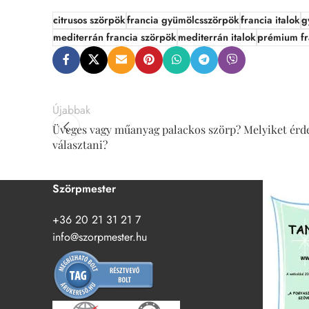
citrusos szörpök
francia gyümölcsszörpök
francia italok
g
mediterrán francia szörpök
mediterrán italok
prémium fr
Újabbak
Üveges vagy műanyag palackos szörp? Melyiket ér
választani?
Szörpmester
+36 20 21 31 21 7
info@szorpmester.hu