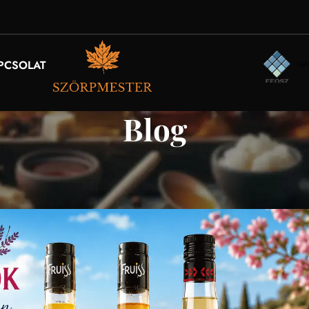
PCSOLAT
Blog
UTAZÁS
ök – A Provence-i életérzés otthon i
Be 2026. június 28.