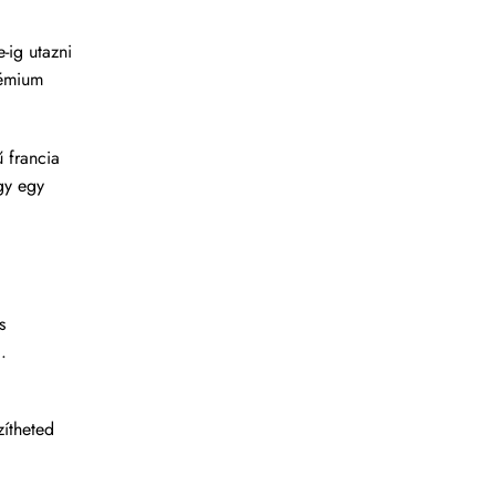
-ig utazni
rémium
 francia
gy egy
s
.
zítheted