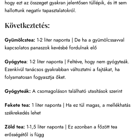
hogy ezt az összeget gyakran jelentősen túllépik, és itt sem
hallottunk negatív tapasztalatokról.
Következtetés:
Gyümölcstea:
1-2 liter naponta | De ha a gyümölcssavval
kapcsolatos panaszok kevésbé fordulnak elő
Gyógytea
: 1-2 liter naponta | Feltéve, hogy nem gyógyteák.
Ezenkívül tanácsos gyakrabban változtatni a fajtákat, ha
folyamatosan fogyasztja őket.
Gyógyteák:
A csomagoláson található utasítások szerint
Fekete tea:
1 liter naponta | Ha ez túl magas, a mellékhatás
székrekedés lehet
Zöld tea:
1-1,5 liter naponta | Ez azonban a főzött tea
erősségétől is függ