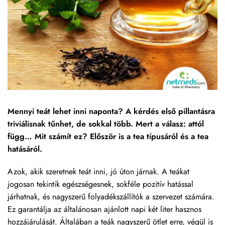
Mennyi teát lehet inni naponta? A kérdés első pillantásra
triviálisnak tűnhet, de sokkal több. Mert a válasz: attól
függ… Mit számít ez? Először is a tea típusáról és a tea
hatásáról.
Azok, akik szeretnek teát inni, jó úton járnak. A teákat
jogosan tekintik egészségesnek, sokféle pozitív hatással
járhatnak, és nagyszerű folyadékszállítók a szervezet számára.
Ez garantálja az általánosan ajánlott napi két liter hasznos
hozzájárulását. Általában a teák nagyszerű ötlet erre, végül is