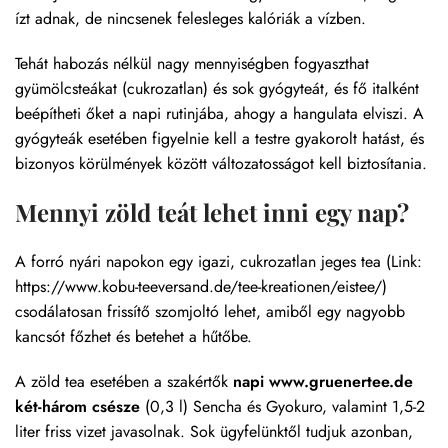
ízt adnak, de nincsenek felesleges kalóriák a vízben.
Tehát habozás nélkül nagy mennyiségben fogyaszthat
gyümölcsteákat (cukrozatlan) és sok gyógyteát, és fő italként
beépítheti őket a napi rutinjába, ahogy a hangulata elviszi. A
gyógyteák esetében figyelnie kell a testre gyakorolt hatást, és
bizonyos körülmények között változatosságot kell biztosítania.
Mennyi zöld teát lehet inni egy nap?
A forró nyári napokon egy igazi, cukrozatlan jeges tea (Link:
https://www.kobu-teeversand.de/tee-kreationen/eistee/)
csodálatosan frissítő szomjoltó lehet, amiből egy nagyobb
kancsót főzhet és betehet a hűtőbe.
A zöld tea esetében a szakértők
napi www.gruenertee.de
két-három csésze
(0,3 l) Sencha és Gyokuro, valamint 1,5-2
liter friss vizet javasolnak. Sok ügyfelünktől tudjuk azonban,