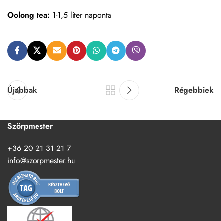
Oolong tea:
1-1,5 liter naponta
Újabbak
Régebbiek
Szörpmester
+36 20 21 31 21 7
info@szorpmester.hu