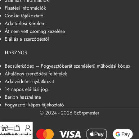
Szállítási információk
Fizetési információk
Cookie tájékoztató
Adattörlési Kérelem
Át nem vett csomag kezelése
Elállás a szerződéstől
HASZNOS
Becsületkódex – Fogyasztóbarát szemléletű működési kódex
Általános szerződési feltételek
Adatvédelmi nyilatkozat
14 napos elállási jog
Barion használata
Fogyasztói képes tájékoztató
© 2024 - 2026 Szörpmester
báruház
Oldalsáv
Kosár
Fiókom