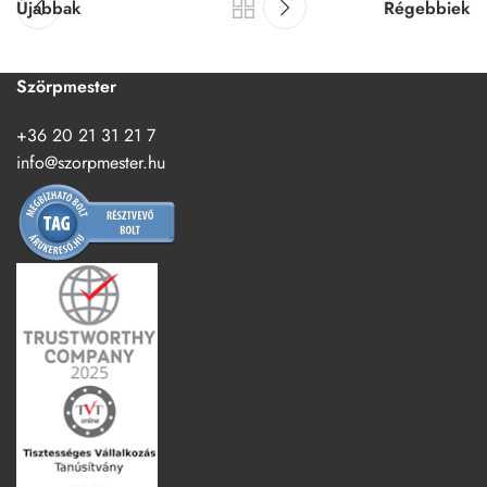
Újabbak
Régebbiek
Szörpmester
+36 20 21 31 21 7
info@szorpmester.hu