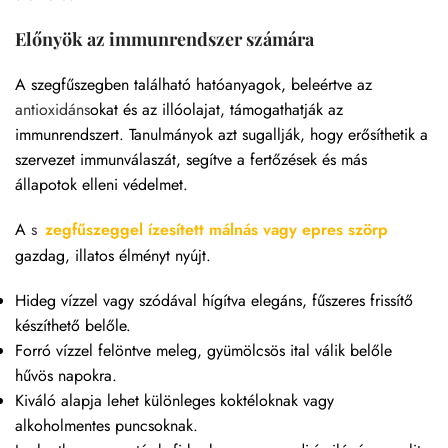
Előnyök az immunrendszer számára
A szegfűszegben található hatóanyagok, beleértve az
antioxidáns
okat és az illóolajat, támogathatják az
immunrendszert. Tanulmányok azt sugallják, hogy erősíthetik a
szervezet immunválaszát, segítve a fertőzések és más
állapotok elleni védelmet.
A
s
zegfűszeggel ízesített málnás vagy epres szörp
gazdag, illatos élményt nyújt.
Hideg vízzel vagy szódával hígítva elegáns, fűszeres frissítő
készíthető belőle.
Forró vízzel felöntve meleg, gyümölcsös ital válik belőle
hűvös napokra.
Kiváló alapja lehet különleges koktéloknak vagy
alkoholmentes puncsoknak.