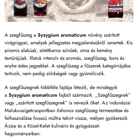
A szegfűszeg a
Syzygium aromaticum
növény szárított
virágrügyei, amelyek jellegzetes megjelenésükről ismertek. Kis
piramis alakúak, sötétbarna színűek, sima és kemény
textúrájúak. Illatuk intenzív és aromás, szegfűszeg, bors és
enyhe édes jegyekkel. A szegfűszeg a fűszerek kategóriájába
tartozik, nem pedig zöldségek vagy gyümölcsök.
A szegfűszegnek többféle fajtája létezik, de mindegyik
a
Syzygium aromaticum
fajból származik. „Szegfűszegnek”
vagy „szárított szegfűszegnek” is nevezik őket. Az indonéziai
Maluku-szigetcsoportban őshonos szegfűszeg termesztése és
felhasználása hosszú múltra tekint vissza, mélyen gyökerezik
Ázsia és a Közel-Kelet kulináris és gyógyászati
hagyományaiban.