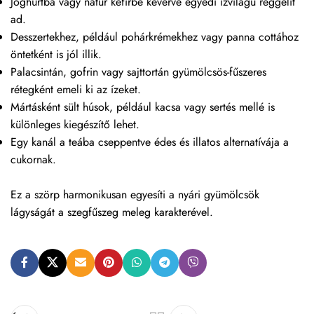
Joghurtba vagy natúr kefirbe keverve egyedi ízvilágú reggelit
ad.
Desszertekhez, például pohárkrémekhez vagy panna cottához
öntetként is jól illik.
Palacsintán, gofrin vagy sajttortán gyümölcsös-fűszeres
rétegként emeli ki az ízeket.
Mártásként sült húsok, például kacsa vagy sertés mellé is
különleges kiegészítő lehet.
Egy kanál a teába cseppentve édes és illatos alternatívája a
cukornak.
Ez a szörp harmonikusan egyesíti a nyári gyümölcsök
lágyságát a szegfűszeg meleg karakterével.