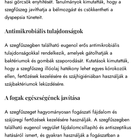
hasi görcsök enyhítését. Tanulmányok kimutatták, hogy a
szegfűszeg javíthatja a bélmozgást és csökkentheti a
dyspepsia tüneteit.
Antimikrobiális tulajdonságok
A szegfűszegben található eugenol erős antimikrobiális
tulajdonságokkal rendelkezik, amelyek gátolhatják a
baktériumok és gombák szaporodását. Kutatások kimutatták,
hogy a szegfűszeg illóolaj hatékony lehet egyes kórokozók
ellen, fertőzések kezelésére és szájhigiéniában használják a
szájbaktériumok leküzdésére.
A fogak egészségének javítása
A szegfűszeget hagyományosan fogászati fájdalom és
szájüregi fertőzések kezelésére használják. A szegfűszegben
található eugenol vegyület fájdalomcsillapító és antiszeptikus
hatásáról ismert, és gyakran használják a fogászatban a