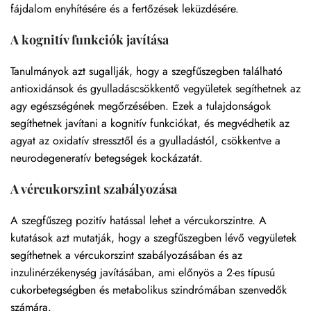
fájdalom enyhítésére és a fertőzések leküzdésére.
A kognitív funkciók javítása
Tanulmányok azt sugallják, hogy a szegfűszegben található
antioxidánsok és gyulladáscsökkentő vegyületek segíthetnek az
agy egészségének megőrzésében. Ezek a tulajdonságok
segíthetnek javítani a kognitív funkciókat, és megvédhetik az
agyat az oxidatív stressztől és a gyulladástól, csökkentve a
neurodegeneratív betegségek kockázatát.
A vércukorszint szabályozása
A szegfűszeg pozitív hatással lehet a vércukorszintre. A
kutatások azt mutatják, hogy a szegfűszegben lévő vegyületek
segíthetnek a vércukorszint szabályozásában és az
inzulinérzékenység javításában, ami előnyös a 2-es típusú
cukorbetegségben és metabolikus szindrómában szenvedők
számára.