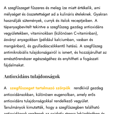
A szegfűszeget fűszeres és meleg íze miatt értékelik, ami
mélységet és összetettséget ad a kulináris ételeknek. Gyakran
használják sütemények, curryk és italok receptjeiben. A
tápanyagbevitelt tekintve a szegfűszeg gazdag antioxidáns
vegyületekben, vitaminokban (különösen C-vitaminban),
ásványi anyagokban (például kalciumban, vasban és
mangánban), és gyulladáscsökkentő hatású. A szegfűszeg
antimikrobiális tulajdonságairól is ismert, és hozzájárulhat az
emésztőrendszer egészségéhez és enyhítheti a fogászati
fájdalmakat.
Antioxidáns tulajdonságok
A
szegfűszeget tartalmazó szörpök
rendkívül gazdag
antioxidánsokban, különösen eugenolban, amely erős
antioxidáns tulajdonságokkal rendelkező vegyület.
Tanulmányok kimutatták, hogy a szegfűszegben található
antioxidánsok segítenek az oxidatív stressz leküzdésében és