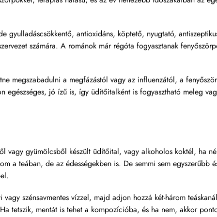
e gyulladáscsökkentő, antioxidáns, köptető, nyugtató, antiszeptiku
 a szervezet számára. A románok már régóta fogyasztanak fenyőszörp
tne megszabadulni a megfázástól vagy az influenzától, a fenyőszö
n egészséges, jó ízű is, így üdítőitalként is fogyasztható meleg va
ől vagy gyümölcsből készült üdítőital, vagy alkoholos koktél, ha n
om a teában, de az édességekben is. De semmi sem egyszerűbb é
el.
yi vagy szénsavmentes vízzel, majd adjon hozzá két-három teáskaná
Ha tetszik, mentát is tehet a kompozícióba, és ha nem, akkor pont