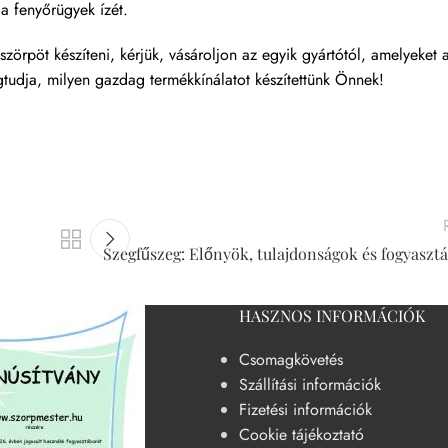
a fenyőrügyek ízét.
zörpöt készíteni, kérjük, vásároljon az egyik gyártótól, amelyeket 
udja, milyen gazdag termékkínálatot készítettünk Önnek!
Szegfűszeg: Előnyök, tulajdonságok és fogyaszt
HASZNOS INFORMÁCIÓK
Csomagkövetés
Szállítási információk
Fizetési információk
Cookie tájékoztató