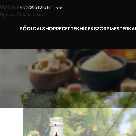
Ugrás a navigációra
(+36) 20-21-31-21-7
Hirlevél
Ugrás a fő tartalomra
FŐOLDAL
SHOP
RECEPTEK
HÍREK
SZÖRPMESTER
KA