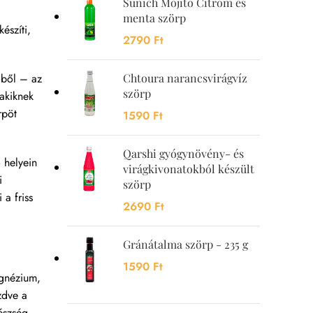
Sunich Mojito Citrom és
menta szörp
észíti,
2790
Ft
Chtoura narancsvirágvíz
őből – az
szörp
akiknek
rpöt
1590
Ft
Qarshi gyógynövény- és
 helyein
virágkivonatokból készült
i
szörp
a friss
2690
Ft
Gránátalma szörp - 235 g
1590
Ft
agnézium,
zdve a
gészség