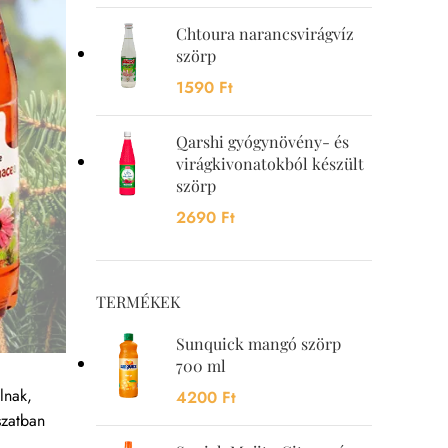
Chtoura narancsvirágvíz
szörp
1590
Ft
Qarshi gyógynövény- és
virágkivonatokból készült
szörp
2690
Ft
TERMÉKEK
Sunquick mangó szörp
700 ml
lnak,
4200
Ft
szatban