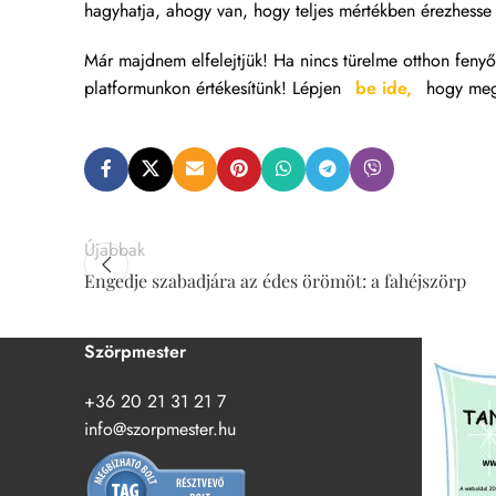
hagyhatja, ahogy van, hogy teljes mértékben érezhesse 
Már majdnem elfelejtjük! Ha nincs türelme otthon fenyős
platformunkon értékesítünk! Lépjen
be ide,
hogy megt
Újabbak
Engedje szabadjára az édes örömöt: a fahéjszörp
Szörpmester
+36 20 21 31 21 7
info@szorpmester.hu