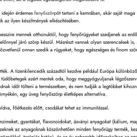
a idején érdemes
fenyőszörp
öt tartani a kamrában, akár saját maga k
ik az ilyen készítmények elkészítésében.
messzire mennek otthonuktól, hogy fenyőrügyeket szedjenek az erd
őnnyel járó szörp készül. Másrészt vannak olyan szerencsések is, 
közvetlenül onnan szedik a rügyeket, hogy egészséges és finom szö
tették. A tizenkilencedik századtól kezdve például Európa különböző
 a tüdőbetegek azért mentek oda, hogy meggyógyuljanak légzőszerv
nak időt tölteni a természetben, és nem tudják a legtöbbet kihozni 
rnyékén, egy üveg fenyőszörp életképes alternatíva.
dva, főétkezés előtt, csodákat tehet az immunitással.
 enzimeket, gyantákat, flavonoidokat, ásványi anyagokat (kálium, m
k. Ezeknek az anyagoknak köszönhetően minden fenyőrügy termék, ke
nyőszörpökkel, terápiás hatású, és az év nehezebb időszakaiban az e