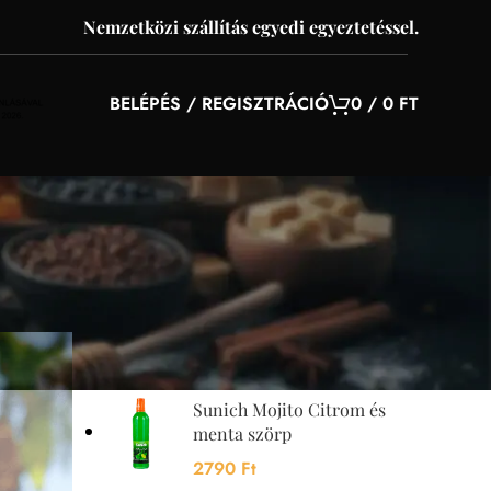
Nemzetközi szállítás egyedi egyeztetéssel.
BELÉPÉS / REGISZTRÁCIÓ
0
/
0
FT
YOU MAY ALSO LIKE…
Sunquick mangó szörp
700 ml
4200
Ft
Sunich Mojito Citrom és
menta szörp
2790
Ft