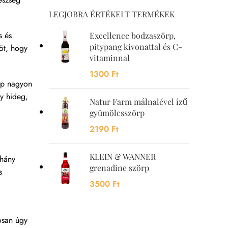
LEGJOBRA ÉRTÉKELT TERMÉKEK
s és
Excellence bodzaszörp,
pitypang kivonattal és C-
öt, hogy
vitaminnal
1300
Ft
rp nagyon
gy hideg,
Natur Farm málnalével ízű
gyümölcsszörp
2190
Ft
KLEIN & WANNER
éhány
grenadine szörp
s
3500
Ft
l
osan úgy