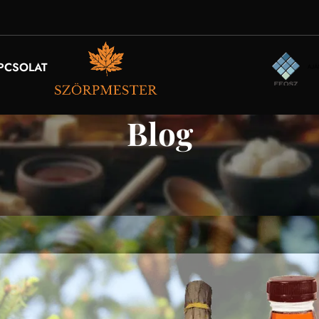
PCSOLAT
Blog
SZÖRPVILÁG
Fenyőszörp
Be 2025. április 7.