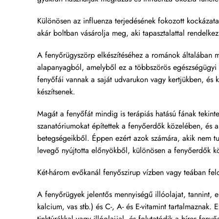
Különösen az influenza terjedésének fokozott kockázat
akár boltban vásárolja meg, aki tapasztalattal rendelkez
A fenyőrügyszörp elkészítéséhez a románok általában 
alapanyagból, amelyből ez a többszörös egészségügyi el
fenyőfái vannak a saját udvarukon vagy kertjükben, és 
készítsenek.
Magát a fenyőfát mindig is terápiás hatású fának tekin
szanatóriumokat építettek a fenyőerdők közelében, és
betegségeikből. Éppen ezért azok számára, akik nem tud
levegő nyújtotta előnyökből, különösen a fenyőerdők kö
Két-három evőkanál fenyőszirup vízben vagy teában felol
A fenyőrügyek jelentős mennyiségű illóolajat, tannint,
kalcium, vas stb.) és C-, A- és E-vitamint tartalmazna
tinktúrákkal vagy illóolajjal, és folytatódik a híres fe