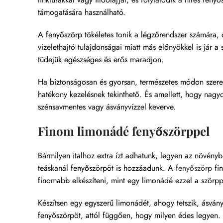
támogatására használható.
A fenyőszörp tökéletes tonik a légzőrendszer számára, d
vizelethajtó tulajdonságai miatt más előnyökkel is jár
tüdejük egészséges és erős maradjon.
Ha biztonságosan és gyorsan, természetes módon szere
hatékony kezelésnek tekinthető. És amellett, hogy nagyo
szénsavmentes vagy ásványvízzel keverve.
Finom limonádé fenyőszörppel
Bármilyen italhoz extra ízt adhatunk, legyen az növényb
teáskanál fenyőszörpöt is hozzáadunk. A
fenyőszörp
fin
finomabb elkészíteni, mint egy limonádé ezzel a szörpp
Készítsen egy egyszerű limonádét, ahogy tetszik, ásván
fenyőszörpöt, attól függően, hogy milyen édes legyen. 