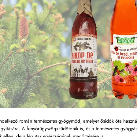
rendelkező román természetes gyógymód, amelyet ősidők óta haszná
gyítására. A fenyőrügyszörp tüdőtonik is, és a természetes gyógyá
k ellen, de a légutak egészségének megőrzésére is.