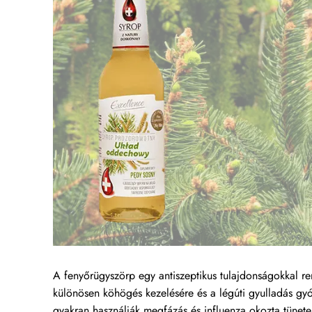
A fenyőrügyszörp egy antiszeptikus tulajdonságokkal 
különösen köhögés kezelésére és a légúti gyulladás gyó
gyakran használják megfázás és influenza okozta tünete