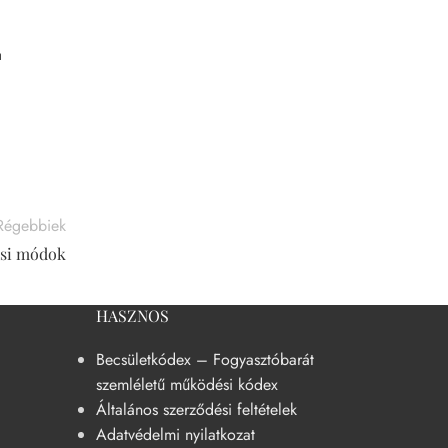
a
Régebbiek
ási módok
HASZNOS
Becsületkódex – Fogyasztóbarát
szemléletű működési kódex
Általános szerződési feltételek
Adatvédelmi nyilatkozat