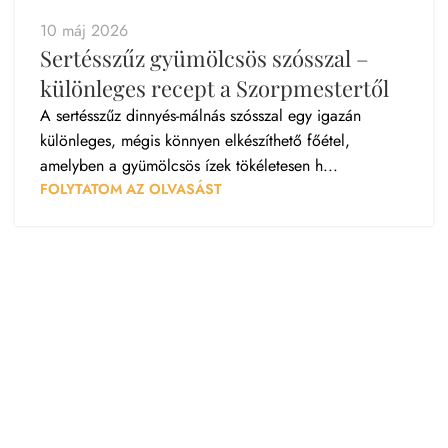
10 máj 2026
Sertésszűz gyümölcsös szósszal –
különleges recept a Szorpmestertől
A sertésszűz dinnyés-málnás szósszal egy igazán
különleges, mégis könnyen elkészíthető főétel,
amelyben a gyümölcsös ízek tökéletesen h...
FOLYTATOM AZ OLVASÁST