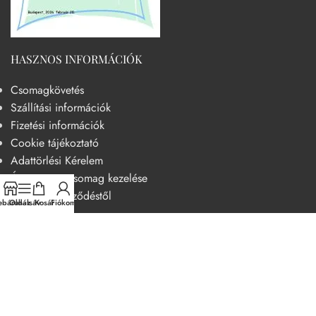
HASZNOS INFORMÁCIÓK
Csomagkövetés
Szállítási információk
Fizetési információk
Cookie tájékoztató
Adattörlési Kérelem
Át nem vett csomag kezelése
Elállás a szerződéstől
báruház
Oldalsáv
Kosár
Fiókom
HASZNOS
Becsületkódex – Fogyasztóbarát szemléletű működési kódex
Általános szerződési feltételek
Adatvédelmi nyilatkozat
14 napos elállási jog