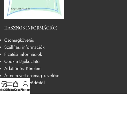
HASZNOS INFORMÁCIÓK
Csomagkövetés
Szállítási információk
Fizetési információk
Cookie tájékoztató
Adattörlési Kérelem
Át nem vett csomag kezelése
Elállás a szerződéstől
báruház
Oldalsáv
Kosár
Fiókom
HASZNOS
Becsületkódex – Fogyasztóbarát szemléletű működési kódex
Általános szerződési feltételek
Adatvédelmi nyilatkozat