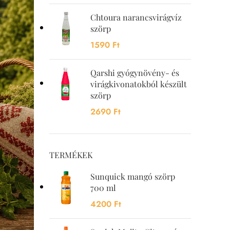
Chtoura narancsvirágvíz
szörp
1590
Ft
Qarshi gyógynövény- és
virágkivonatokból készült
szörp
2690
Ft
TERMÉKEK
Sunquick mangó szörp
700 ml
4200
Ft