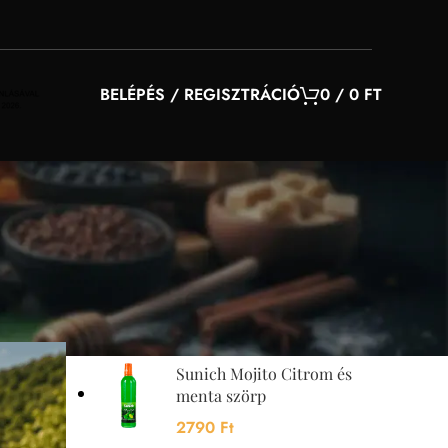
BELÉPÉS / REGISZTRÁCIÓ
0
/
0
FT
YOU MAY ALSO LIKE…
ra és
Sunquick mangó szörp
700 ml
4200
Ft
Sunich Mojito Citrom és
menta szörp
2790
Ft