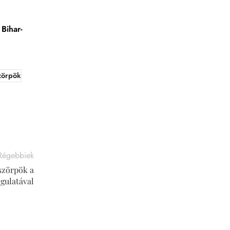
 Bihar-
szörpök
Régebbiek
 szörpök a
gulatával