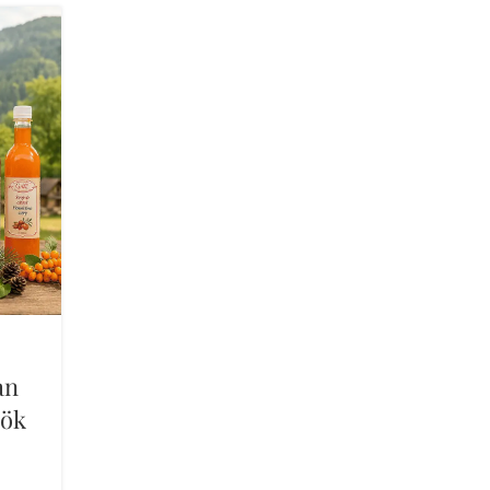
13 jún 2026
an
Erdei szamóca szörp recept a Laur
pök
prémium szörppel
Az erdei szamóca szörp recept remek választás
azoknak, akik különleges és frissítő italokat szeretn