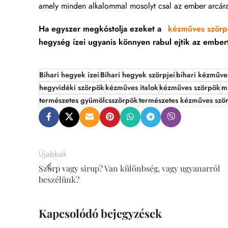
amely minden alkalommal mosolyt csal az ember arcár
Ha egyszer megkóstolja ezeket a
kézműves szörp
hegység ízei ugyanis könnyen rabul ejtik az ember
Bihari hegyek ízei
Bihari hegyek szörpjei
bihari kézműve
hegyvidéki szörpök
kézműves italok
kézműves szörpök
m
természetes gyümölcsszörpök
természetes kézműves szö
Újabbak
Szörp vagy sirup? Van különbség, vagy ugyanarról
beszélünk?
Kapcsolódó bejegyzések