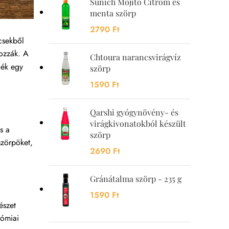
Sunich Mojito Citrom és
menta szörp
2790
Ft
csekből
dozzák. A
Chtoura narancsvirágvíz
dék egy
szörp
1590
Ft
Qarshi gyógynövény- és
virágkivonatokból készült
s a
szörp
szörpöket,
2690
Ft
Gránátalma szörp - 235 g
1590
Ft
észet
nómiai