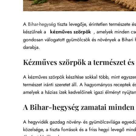
A
Bihar-hegység
tiszta levegője, érintetlen természete
készülnek a
kézműves szörpök
, amelyek minden cse
gondosan válogatott gyümölcsök és növények a Bihari 
darabja.
Kézműves szörpök a természet és
A kézműves szörpök készítése sokkal több, mint egyszer
természet iránti szeretet áll. A hagyományos receptek 
amelyek a házias ízek kedvelőinek igazi élményt nyújta
A Bihar-hegység zamatai minden
A hegyvidék gazdag növény- és gyümölcsvilága egyedül
közelsége, a tiszta források és a friss hegyi levegő mi