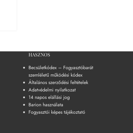
készíteni otthon.Ha szeretné eg...
FOLYTATOM AZ OLVASÁST
HASZNOS
Becsületkódex – Fogyasztóbarát
szemléletű működési kódex
Általános szerződési feltételek
Adatvédelmi nyilatkozat
14 napos elállási jog
Barion használata
Fogyasztói képes tájékoztató