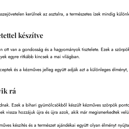
szejövetelen kerülnek az asztalra, a természetes ízek mindig külön
ettel készítve
 ott van a gondosság és a hagyományok tisztelete. Ezek a szörpö
yek egyre ritkább kincsek a mai világban.
ceptek és a kézműves jelleg együtt adják azt a különleges élményt,
yik rá
dnak. Ezek a bihari gyümölcsökből készült kézműves szörpök pont
nek vissza hozzájuk újra és újra azok, akik már megismerkedtek velü
űves készítés és a természet ajándékai együtt olyan élményt nyújt