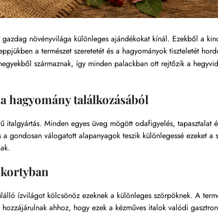
 és gazdag növényvilága különleges ajándékokat kínál. Ezekből a kin
ppjükben a természet szeretetét és a hagyományok tiszteletét hor
hegyekből származnak, így minden palackban ott rejtőzik a hegyvi
 a hagyomány találkozásából
ű italgyártás. Minden egyes üveg mögött odafigyelés, tapasztalat é
és a gondosan válogatott alapanyagok teszik különlegessé ezeket a 
nak.
 kortyban
álló ízvilágot kölcsönöz ezeknek a különleges szörpöknek. A term
nd hozzájárulnak ahhoz, hogy ezek a kézműves italok valódi gasztro