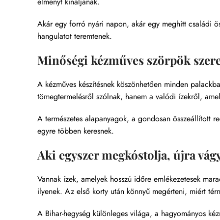
élményt kínáljanak.
Akár egy forró nyári napon, akár egy meghitt családi ös
hangulatot teremtenek.
Minőségi kézműves szörpök szeret
A kézműves készítésnek köszönhetően minden palackban
tömegtermelésről szólnak, hanem a valódi ízekről, amel
A természetes alapanyagok, a gondosan összeállított re
egyre többen keresnek.
Aki egyszer megkóstolja, újra vág
Vannak ízek, amelyek hosszú időre emlékezetesek mara
ilyenek. Az első korty után könnyű megérteni, miért tér
A Bihar-hegység különleges világa, a hagyományos kézm