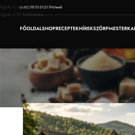
Ugrás a navigációra
(+36) 20-21-31-21-7
Hirlevél
Ugrás a fő tartalomra
FŐOLDAL
SHOP
RECEPTEK
HÍREK
SZÖRPMESTER
KA
Bihari hegyek ízei palackba 
újra