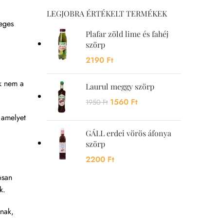
LEGJOBRA ÉRTÉKELT TERMÉKEK
leges
Plafar zöld lime és fahéj
szörp
2190
Ft
k nem a
Laurul meggy szörp
1560
Ft
1950
Ft
 amelyet
GÁLL erdei vörös áfonya
szörp
2200
Ft
osan
k.
anak,