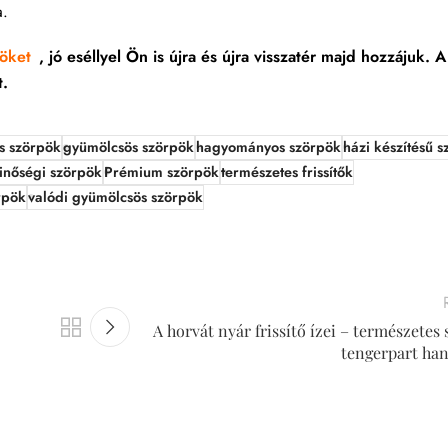
a.
öket
, jó eséllyel Ön is újra és újra visszatér majd hozzájuk. A
t.
s szörpök
gyümölcsös szörpök
hagyományos szörpök
házi készítésű 
inőségi szörpök
Prémium szörpök
természetes frissítők
rpök
valódi gyümölcsös szörpök
A horvát nyár frissítő ízei – természetes
tengerpart han