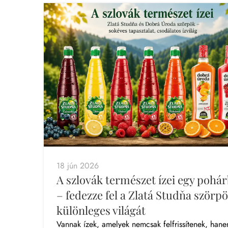
18 jún 2026
A szlovák természet ízei egy pohá
– fedezze fel a Zlatá Studňa szörp
különleges világát
Vannak ízek, amelyek nemcsak felfrissítenek, han