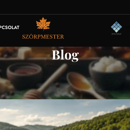
PCSOLAT
Blog
SZÖRPVILÁG
zárva – kézműves szörpök, amelyek új
 visszacsábítanak
Be 2026. június 20.