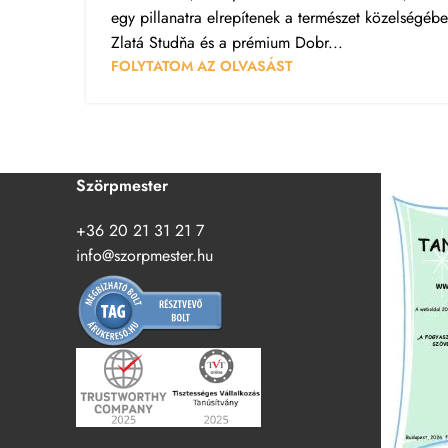
egy pillanatra elrepítenek a természet közelségébe
Zlatá Studňa és a prémium Dobr...
FOLYTATOM AZ OLVASÁST
Szörpmester
+36 20 21 31 21 7
info@szorpmester.hu