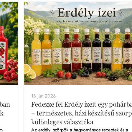
18 jún 2026
rban
Fedezze fel Erdély ízeit egy pohárb
ök
– természetes, házi készítésű ször
különleges választéka
em
Az erdélyi szörpök a hagyományos receptek és a