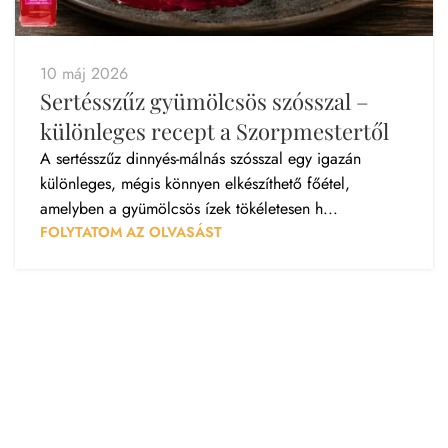
10 máj 2026
Sertésszűz gyümölcsös szósszal –
különleges recept a Szorpmestertől
A sertésszűz dinnyés-málnás szósszal egy igazán
különleges, mégis könnyen elkészíthető főétel,
amelyben a gyümölcsös ízek tökéletesen h...
FOLYTATOM AZ OLVASÁST