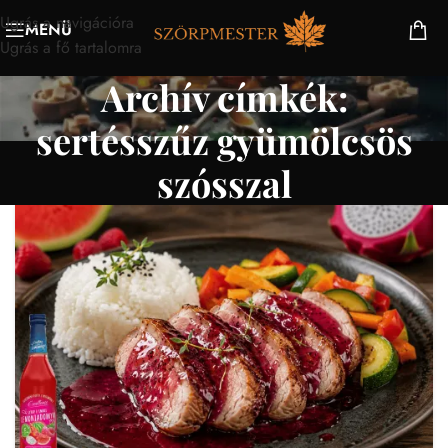
Ugrás a navigációra
MENÜ
Ugrás a fő tartalomra
Archív címkék:
sertésszűz gyümölcsös
szósszal