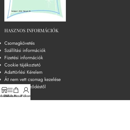
HASZNOS INFORMÁCIÓK
Csomagkövetés
Szállítási információk
Fizetési információk
Cookie tájékoztató
Adattörlési Kérelem
Át nem vett csomag kezelése
Elállás a szerződéstől
báruház
Oldalsáv
Kosár
Fiókom
HASZNOS
Becsületkódex – Fogyasztóbarát szemléletű működési kódex
Általános szerződési feltételek
Adatvédelmi nyilatkozat