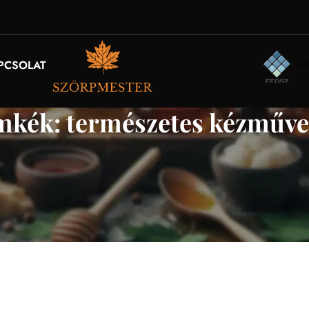
PCSOLAT
ímkék: természetes kézműve