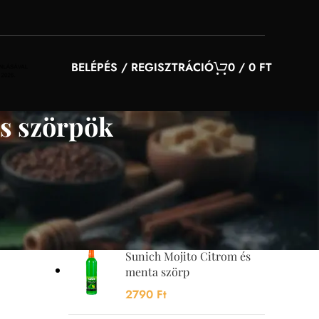
BELÉPÉS / REGISZTRÁCIÓ
0
/
0
FT
s szörpök
YOU MAY ALSO LIKE…
Sunquick mangó szörp
700 ml
4200
Ft
Sunich Mojito Citrom és
menta szörp
2790
Ft