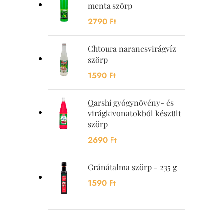
menta szörp
2790
Ft
Chtoura narancsvirágvíz
szörp
1590
Ft
Qarshi gyógynövény- és
virágkivonatokból készült
szörp
2690
Ft
Gránátalma szörp - 235 g
1590
Ft