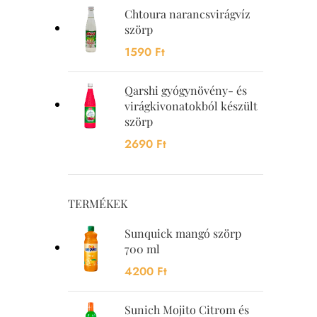
Chtoura narancsvirágvíz
szörp
1590
Ft
Qarshi gyógynövény- és
virágkivonatokból készült
szörp
2690
Ft
TERMÉKEK
Sunquick mangó szörp
700 ml
4200
Ft
Sunich Mojito Citrom és