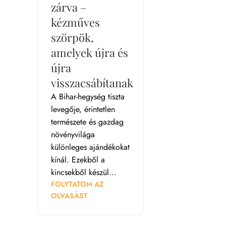
zárva –
kézműves
szörpök,
amelyek újra és
újra
visszacsábítanak
A Bihar-hegység tiszta
levegője, érintetlen
természete és gazdag
növényvilága
különleges ajándékokat
kínál. Ezekből a
kincsekből készül...
FOLYTATOM AZ
OLVASÁST