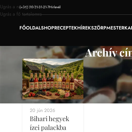
Ugrás a navigációra
(+36) 20-21-31-21-7
Hirlevél
Ugrás a fő tartalomra
FŐOLDAL
SHOP
RECEPTEK
HÍREK
SZÖRPMESTER
KA
Archív c
20 jún 2026
Bihari hegyek
ízei palackba