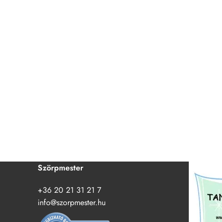
Szörpmester
+36 20 21 31 21 7
info@szorpmester.hu