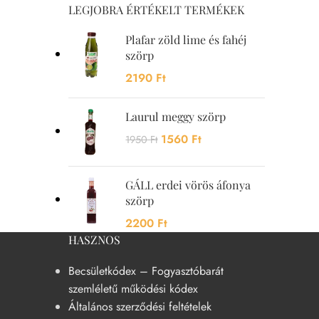
LEGJOBRA ÉRTÉKELT TERMÉKEK
Plafar zöld lime és fahéj
szörp
2190
Ft
Laurul meggy szörp
1560
Ft
1950
Ft
GÁLL erdei vörös áfonya
szörp
2200
Ft
HASZNOS
Becsületkódex – Fogyasztóbarát
szemléletű működési kódex
Általános szerződési feltételek