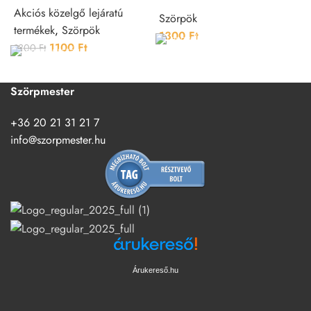
Akciós közelgő lejáratú
S
Szörpök
termékek
,
Szörpök
1300
Ft
1100
Ft
1300
Ft
Szörpmester
+36 20 21 31 21 7
info@szorpmester.hu
Árukereső.hu