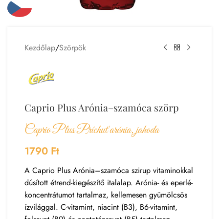
Kezdőlap
/
Szörpök
Caprio Plus Arónia–szamóca szörp
Caprio Plus Príchuť arónia, jahoda
1790
Ft
A Caprio Plus Arónia–szamóca szirup vitaminokkal
dúsított étrend-kiegészítő italalap. Arónia- és eperlé-
koncentrátumot tartalmaz, kellemesen gyümölcsös
ízvilággal. C-vitamint, niacint (B3), B6-vitamint,