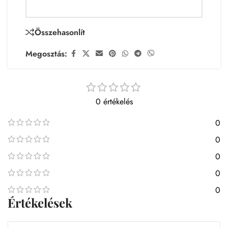
Összehasonlít
Megosztás:
0 értékelés
0
0
0
0
0
Értékelések