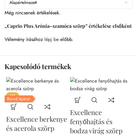
Még nincsenek értékelések.
„Caprio Plus Arónia–szamóca szörp” értékelése elsőként
Vélemény írásához
lépj be
előbb.
Kapcsolódó termékek
-15%
Rövid lejárat
Excellence
Excellence berkenye
E
fenyőhajtás és
és acerola szörp
bodza virág szörp