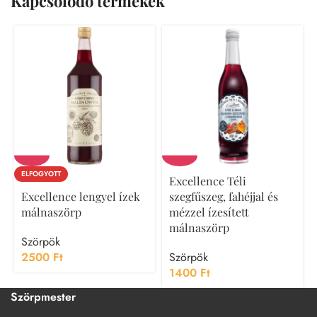
Kapcsolódó termékek
ELFOGYOTT
Excellence Téli
Excellence lengyel ízek
szegfűszeg, fahéjjal és
málnaszörp
mézzel ízesített
málnaszörp
Szörpök
2500
Ft
Szörpök
1400
Ft
Szörpmester