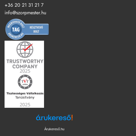
+36 20 21 31 21 7
info@szorpmester.hu
Árukereső.hu