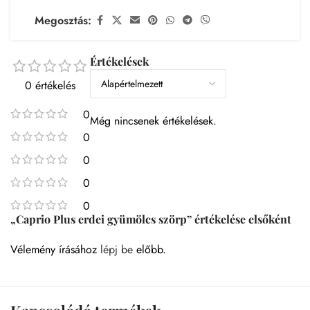
Megosztás:
Értékelések
0 értékelés
0
Még nincsenek értékelések.
0
0
0
0
„Caprio Plus erdei gyümölcs szörp” értékelése elsőként
Vélemény írásához
lépj be
előbb.