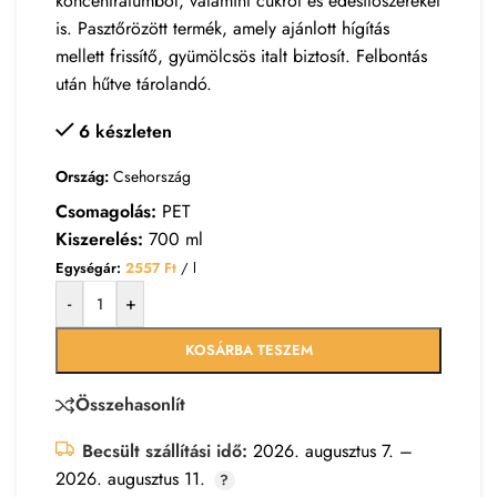
koncentrátumból, valamint cukrot és édesítőszereket
is. Pasztőrözött termék, amely ajánlott hígítás
mellett frissítő, gyümölcsös italt biztosít. Felbontás
után hűtve tárolandó.
6 készleten
Ország:
Csehország
Csomagolás:
PET
Kiszerelés:
700 ml
Egységár:
2557
Ft
/ l
-
+
KOSÁRBA TESZEM
Összehasonlít
Becsült szállítási idő:
2026. augusztus 7. –
2026. augusztus 11.