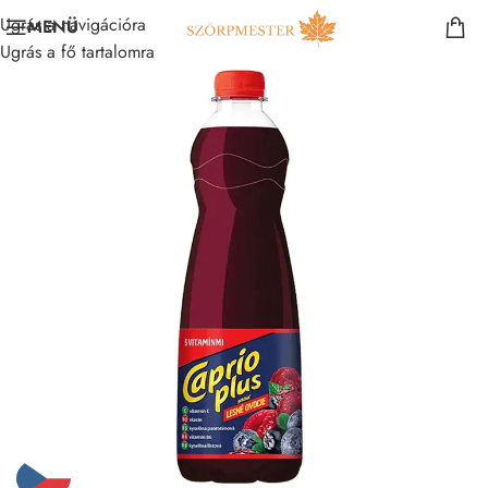
Ugrás a navigációra
MENÜ
Ugrás a fő tartalomra