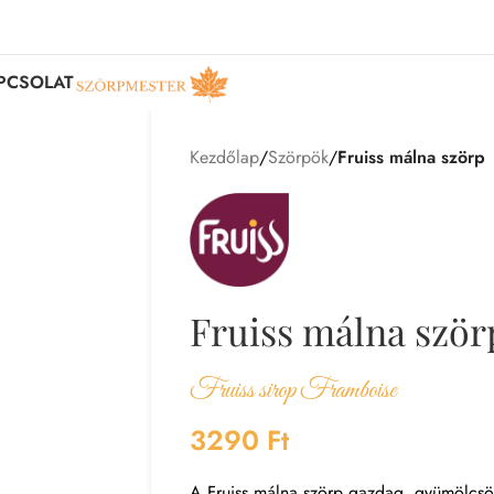
PCSOLAT
Kezdőlap
/
Szörpök
/
Fruiss málna szörp
Fruiss málna ször
Fruiss sirop Framboise
3290
Ft
A Fruiss málna szörp gazdag, gyümölcsös