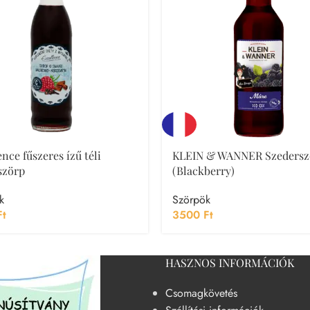
nce fűszeres ízű téli
KLEIN & WANNER Szedersz
szörp
(Blackberry)
k
Szörpök
Ft
3500
Ft
HASZNOS INFORMÁCIÓK
Csomagkövetés