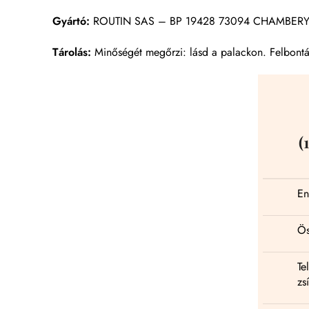
Gyártó:
ROUTIN SAS – BP 19428 73094 CHAMBER
Tárolás:
Minőségét megőrzi: lásd a palackon. Felbontá
(
En
Ös
Tel
zs