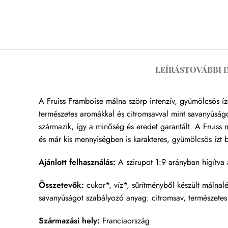
LEÍRÁS
TOVÁBBI 
A Fruiss Framboise málna szörp intenzív, gyümölcsös ízé
természetes aromákkal és citromsavval mint savanyúság
származik, így a minőség és eredet garantált. A Fruiss
és már kis mennyiségben is karakteres, gyümölcsös ízt bi
Ajánlott felhasználás:
A szirupot 1:9 arányban hígítva a
Összetevők:
cukor*, víz*, sűrítményből készült málnal
savanyúságot szabályozó anyag: citromsav, természetes
Származási hely:
Franciaország