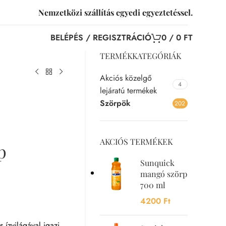
Nemzetközi szállítás egyedi egyeztetéssel.
BELÉPÉS / REGISZTRÁCIÓ
0
/
0
FT
TERMÉKKATEGÓRIÁK
Akciós közelgő
4
lejáratú termékek
Szörpök
202
AKCIÓS TERMÉKEK
p
Sunquick
mangó szörp
700 ml
4200
Ft
 ízvilágával igazi