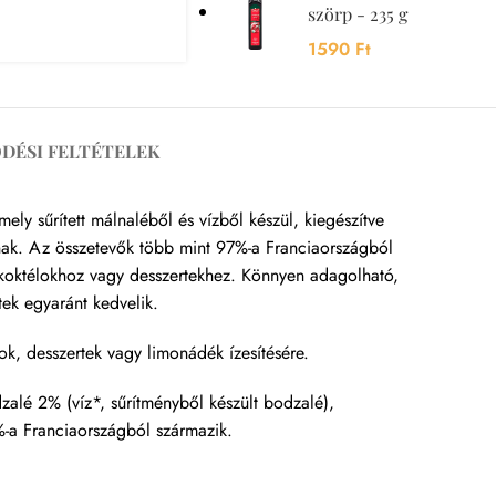
szörp - 235 g
1590
Ft
DÉSI FELTÉTELEK
ly sűrített málnaléből és vízből készül, kiegészítve
lnak. Az összetevők több mint 97%-a Franciaországból
, koktélokhoz vagy desszertekhez. Könnyen adagolható,
tek egyaránt kedvelik.
élok, desszertek vagy limonádék ízesítésére.
dzalé 2% (víz*, sűrítményből készült bodzalé),
-a Franciaországból származik.