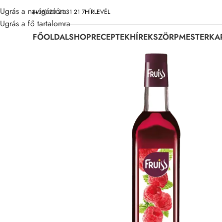
Ugrás a navigációra
(+36) 20 21 31 21 7
HÍRLEVÉL
Ugrás a fő tartalomra
FŐOLDAL
SHOP
RECEPTEK
HÍREK
SZÖRPMESTER
KA