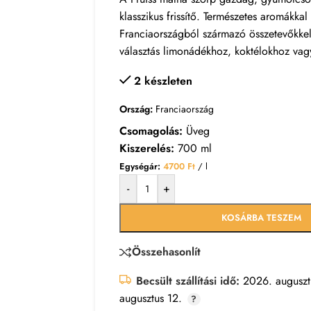
klasszikus frissítő. Természetes aromákkal
Franciaországból származó összetevőkkel 
választás limonádékhoz, koktélokhoz vag
2 készleten
Ország:
Franciaország
Csomagolás:
Üveg
Kiszerelés:
700 ml
Egységár:
4700
Ft
/ l
-
+
KOSÁRBA TESZEM
Összehasonlít
Becsült szállítási idő:
2026. auguszt
augusztus 12.