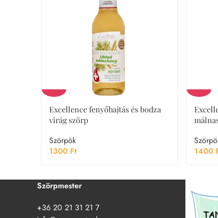
Excellence fenyőhajtás és bodza
Excelle
virág szörp
málna
Szörpök
Szörpö
1300
Ft
1400
Szörpmester
+36 20 21 31 21 7