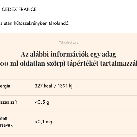
Y CEDEX FRANCE
s után hűtőszekrényben tárolandó.
Tápértékek
Az alábbi információk egy adag
100 ml oldatlan szörp) tápértékét tartalmazzá
ergia
327 kcal / 1391 kJ
szes zsír
<0,5 g
ített
<0,1 mg
írsavak