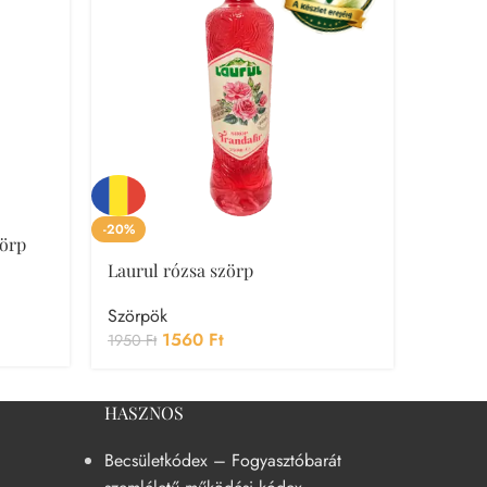
-20%
örp
Zlatá 
Laurul rózsa szörp
Szörpö
1390
F
Szörpök
1560
Ft
1950
Ft
HASZNOS
Becsületkódex – Fogyasztóbarát