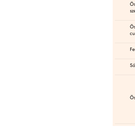
Ös
sz
Ös
cu
Fe
Só
Ös