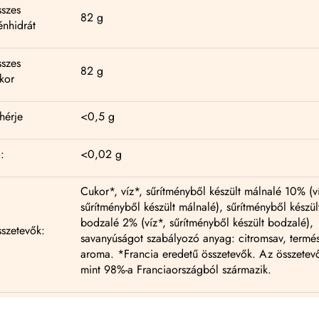
szes
82 g
énhidrát
szes
82 g
kor
hérje
<0,5 g
:
<0,02 g
Cukor*, víz*, sűrítményből készült málnalé 10% (v
sűrítményből készült málnalé), sűrítményből készül
bodzalé 2% (víz*, sűrítményből készült bodzalé),
szetevők:
savanyúságot szabályozó anyag: citromsav, termés
aroma. *Francia eredetű összetevők. Az összetev
mint 98%-a Franciaországból származik.