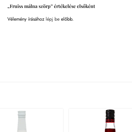
„Fruiss málna szörp” értékelése elsőként
Vélemény írásához
lépj be
előbb.