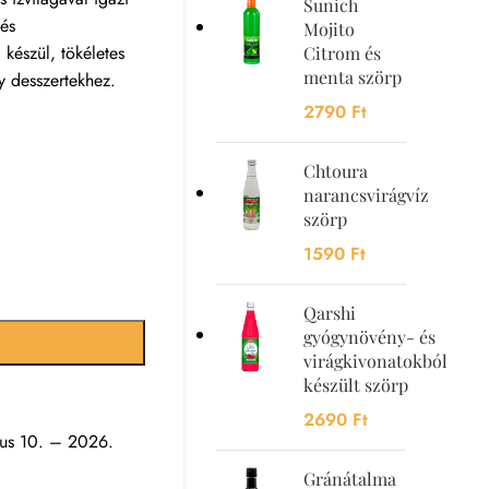
Sunich
 és
Mojito
készül, tökéletes
Citrom és
menta szörp
y desszertekhez.
2790
Ft
Chtoura
narancsvirágvíz
szörp
1590
Ft
Qarshi
gyógynövény- és
virágkivonatokból
készült szörp
2690
Ft
us 10. – 2026.
Gránátalma