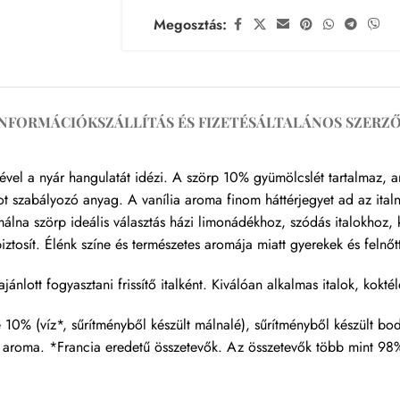
Megosztás:
INFORMÁCIÓK
SZÁLLÍTÁS ÉS FIZETÉS
ÁLTALÁNOS SZERZŐ
vel a nyár hangulatát idézi. A szörp 10% gyümölcslét tartalmaz, ame
ot szabályozó anyag. A vanília aroma finom háttérjegyet ad az ita
 málna szörp ideális választás házi limonádékhoz, szódás italokhoz
ztosít. Élénk színe és természetes aromája miatt gyerekek és felnőt
jánlott fogyasztani frissítő italként. Kiválóan alkalmas italok, kokt
é 10% (víz*, sűrítményből készült málnalé), sűrítményből készült bo
 aroma. *Francia eredetű összetevők. Az összetevők több mint 98%