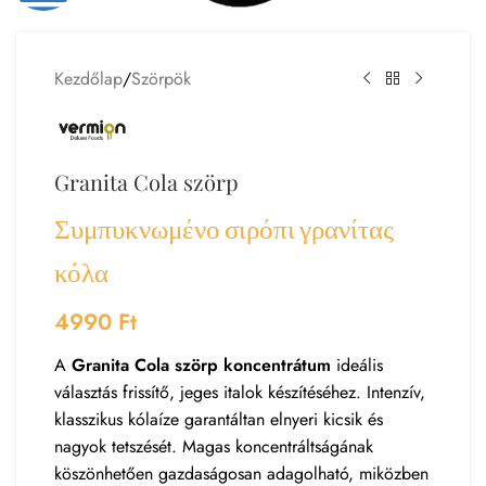
Kezdőlap
/
Szörpök
Granita Cola szörp
Συμπυκνωμένο σιρόπι γρανίτας
κόλα
4990
Ft
A
Granita Cola szörp koncentrátum
ideális
választás frissítő, jeges italok készítéséhez. Intenzív,
klasszikus kólaíze garantáltan elnyeri kicsik és
nagyok tetszését. Magas koncentráltságának
köszönhetően gazdaságosan adagolható, miközben