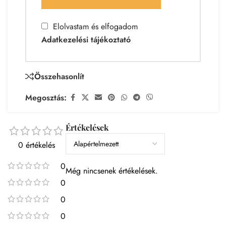
Elolvastam és elfogadom
Adatkezelési tájékoztató
Összehasonlít
Megosztás:
Értékelések
0 értékelés
0
Még nincsenek értékelések.
0
0
0