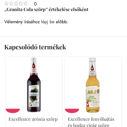
0
„Granita Cola szörp” értékelése elsőként
Vélemény írásához
lépj be
előbb.
Kapcsolódó termékek
Excellence arónia szörp
Excellence fenyőhajtás
és bodza virág szörp