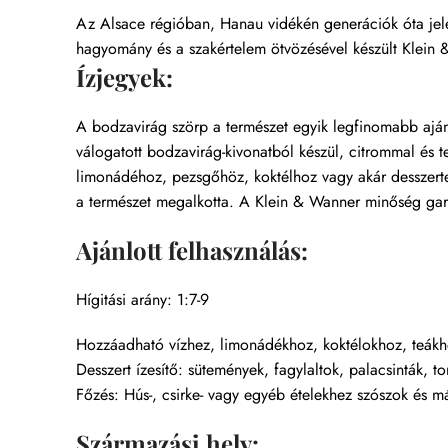
Az Alsace régióban, Hanau vidékén generációk óta jelen 
hagyomány és a szakértelem ötvözésével készült Klein &
Ízjegyek:
A bodzavirág szörp a természet egyik legfinomabb aján
válogatott bodzavirág-kivonatból készül, citrommal és t
limonádéhoz, pezsgőhöz, koktélhoz vagy akár desszertekh
a természet megalkotta. A Klein & Wanner minőség gara
Ajánlott felhasználás:
Hígitási arány: 1:7-9
Hozzáadható vízhez, limonádékhoz, koktélokhoz, teákho
Desszert ízesítő: sütemények, fagylaltok, palacsinták, 
Főzés: Hús-, csirke- vagy egyéb ételekhez szószok és m
Származási hely: