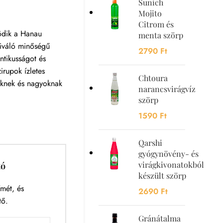
Sunich
Mojito
Citrom és
ödik a Hanau
menta szörp
 kiváló minőségű
2790
Ft
entikusságot és
irupok ízletes
Chtoura
iknek és nagyoknak
narancsvirágvíz
szörp
1590
Ft
Qarshi
gyógynövény- és
virágkivonatokból
tó
készült szörp
mét, és
2690
Ft
tő.
Gránátalma