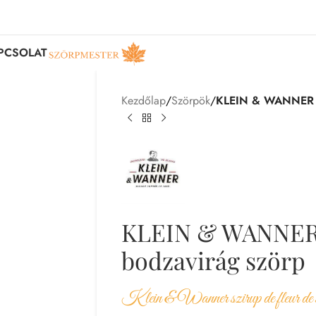
PCSOLAT
Kezdőlap
/
Szörpök
/
KLEIN & WANNER b
KLEIN & WANNE
bodzavirág szörp
Klein & Wanner szirup de fleur de 