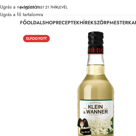
Ugrás a navigációra
(+36) 20 21 31 21 7
HÍRLEVÉL
Ugrás a fő tartalomra
FŐOLDAL
SHOP
RECEPTEK
HÍREK
SZÖRPMESTER
KA
ELFOGYOTT