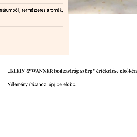
trátumból, természetes aromák,
„KLEIN & WANNER bodzavirág szörp” értékelése elsőkén
Vélemény írásához
lépj be
előbb.