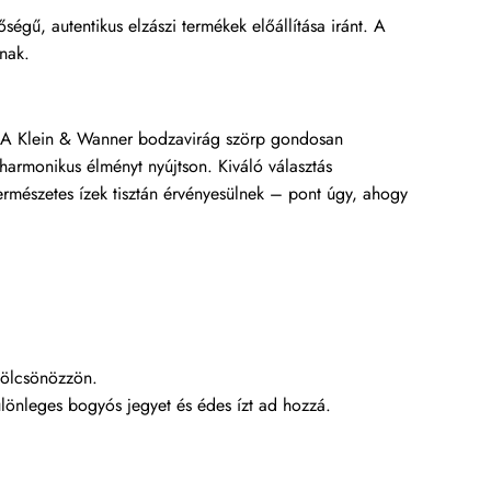
égű, autentikus elzászi termékek előállítása iránt. A
nak.
i. A Klein & Wanner bodzavirág szörp gondosan
 harmonikus élményt nyújtson. Kiváló választás
természetes ízek tisztán érvényesülnek – pont úgy, ahogy
kölcsönözzön.
ülönleges bogyós jegyet és édes ízt ad hozzá.