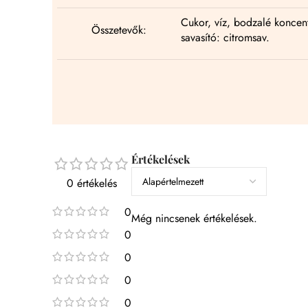
Cukor, víz, bodzalé koncen
Összetevők:
savasító: citromsav.
Értékelések
0 értékelés
0
Még nincsenek értékelések.
0
0
0
0