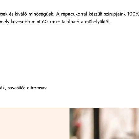
esek és kiváló minőségűek. A répacukorral készült szirupjaink 100%
mely kevesebb mint 60 km-re található a műhelyüktől.
k, savasító: citromsav.