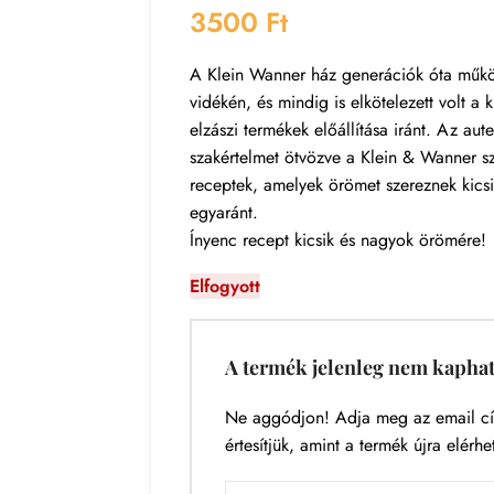
3500
Ft
A Klein Wanner ház generációk óta műk
vidékén, és mindig is elkötelezett volt a
elzászi termékek előállítása iránt. Az aut
szakértelmet ötvözve a Klein & Wanner sz
receptek, amelyek örömet szereznek kics
egyaránt.
Ínyenc recept kicsik és nagyok örömére!
Elfogyott
A termék jelenleg nem kapha
Ne aggódjon! Adja meg az email cí
értesítjük, amint a termék újra elérhe