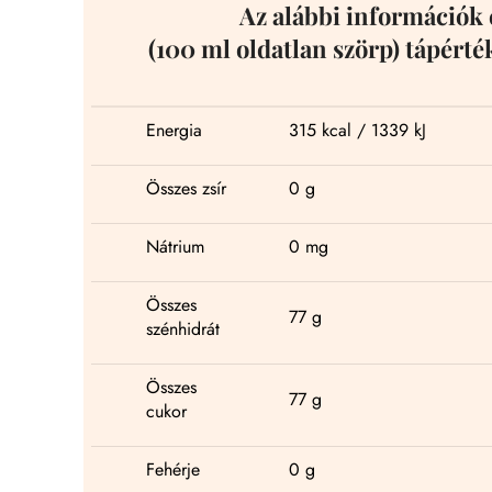
Az alábbi információk 
(100 ml oldatlan szörp) tápérté
Energia
315 kcal / 1339 kJ
Összes zsír
0 g
Nátrium
0 mg
Összes
77 g
szénhidrát
Összes
77 g
cukor
Fehérje
0 g