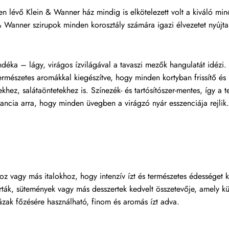
lévő Klein & Wanner ház mindig is elkötelezett volt a kiváló minős
 Wanner szirupok minden korosztály számára igazi élvezetet nyújta
déka – lágy, virágos ízvilágával a tavaszi mezők hangulatát idéz
ermészetes aromákkal kiegészítve, hogy minden kortyban frissítő és
ez, salátaöntetekhez is. Színezék- és tartósítószer-mentes, így a 
ncia arra, hogy minden üvegben a virágzó nyár esszenciája rejlik.
z vagy más italokhoz, hogy intenzív ízt és természetes édességet 
torták, sütemények vagy más desszertek kedvelt összetevője, amely k
ázak főzésére használható, finom és aromás ízt adva.