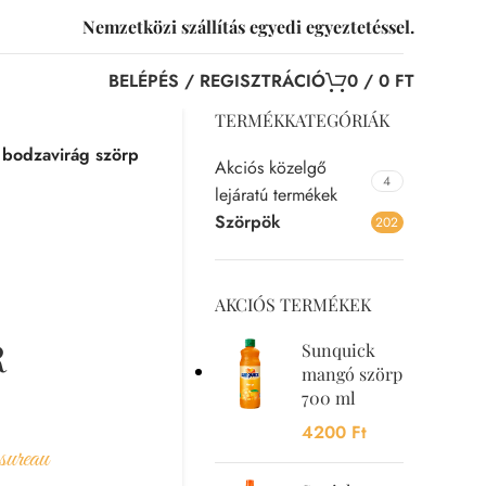
Nemzetközi szállítás egyedi egyeztetéssel.
BELÉPÉS / REGISZTRÁCIÓ
0
/
0
FT
TERMÉKKATEGÓRIÁK
odzavirág szörp
Akciós közelgő
4
lejáratú termékek
Szörpök
202
AKCIÓS TERMÉKEK
R
Sunquick
mangó szörp
700 ml
4200
Ft
sureau