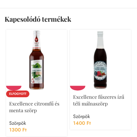
Kapcsolódó termékek
ELFOGYOTT
Excellence fűszeres ízű
Excellence citromfű és
téli málnaszörp
menta szörp
Szörpök
Szörpök
1400
Ft
1300
Ft