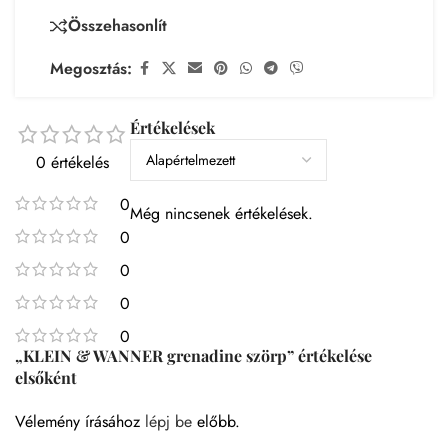
Összehasonlít
Megosztás:
Értékelések
0 értékelés
0
Még nincsenek értékelések.
0
0
0
0
„KLEIN & WANNER grenadine szörp” értékelése
elsőként
Vélemény írásához
lépj be
előbb.