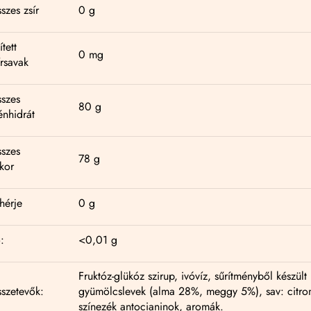
szes zsír
0 g
ített
0 mg
írsavak
szes
80 g
énhidrát
szes
78 g
kor
hérje
0 g
:
<0,01 g
Fruktóz-glükóz szirup, ivóvíz, sűrítményből készült
szetevők:
gyümölcslevek (alma 28%, meggy 5%), sav: citro
színezék antocianinok, aromák.