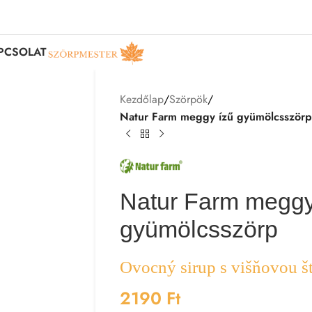
PCSOLAT
Kezdőlap
/
Szörpök
/
Natur Farm meggy ízű gyümölcsször
Natur Farm meggy
gyümölcsszörp
Ovocný sirup s višňovou š
2190
Ft