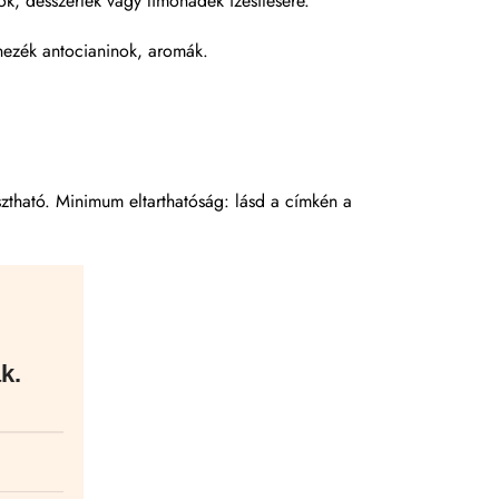
élok, desszertek vagy limonádék ízesítésére.
ínezék antocianinok, aromák.
sztható. Minimum eltarthatóság: lásd a címkén a
k.