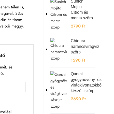
Sunich
hanem télen is,
Mojito
Citrom és
 magával. 33%
menta szörp
édús és finom
 valódi meggy.
2790
Ft
Chtoura
narancsvirágvíz
szörp
ató
1590
Ft
mét, és
tő.
Qarshi
gyógynövény- és
virágkivonatokból
készült szörp
2690
Ft
zelési