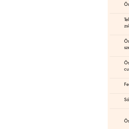
Ös
Tel
zs
Ös
sz
Ös
cu
Fe
Só
Ös