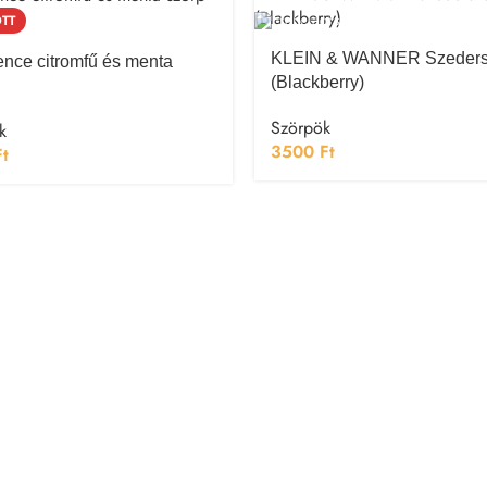
TT
KLEIN & WANNER Szeders
ence citromfű és menta
(Blackberry)
Szörpök
k
3500
Ft
Ft