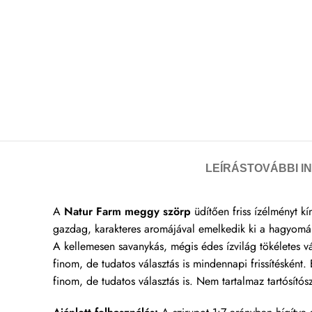
LEÍRÁS
TOVÁBBI I
A
Natur Farm meggy szörp
üdítően friss ízélményt kí
gazdag, karakteres aromájával emelkedik ki a hagyomány
A kellemesen savanykás, mégis édes ízvilág tökéletes v
finom, de tudatos választás is mindennapi frissítéskén
finom, de tudatos választás is. Nem tartalmaz tartósítós