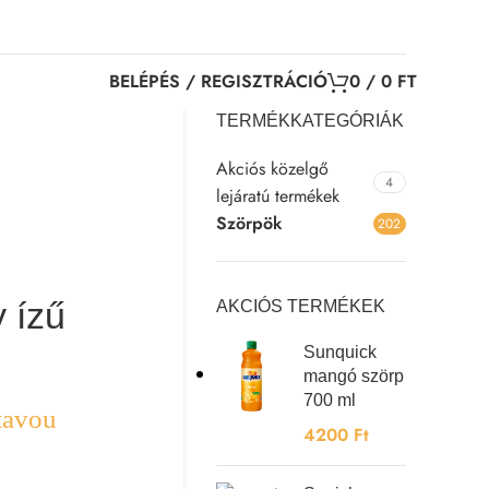
BELÉPÉS / REGISZTRÁCIÓ
0
/
0
FT
TERMÉKKATEGÓRIÁK
Akciós közelgő
p
4
lejáratú termékek
Szörpök
202
 ízű
AKCIÓS TERMÉKEK
Sunquick
mangó szörp
700 ml
tavou
4200
Ft