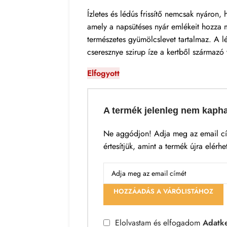
Ízletes és lédús frissítő nemcsak nyáron, 
amely a napsütéses nyár emlékeit hozza
természetes gyümölcslevet tartalmaz. A l
cseresznye szirup íze a kertből származó
Elfogyott
A termék jelenleg nem kaph
Ne aggódjon! Adja meg az email cí
értesítjük, amint a termék újra elérhe
HOZZÁADÁS A VÁRÓLISTÁHOZ
Elolvastam és elfogadom
Adatke