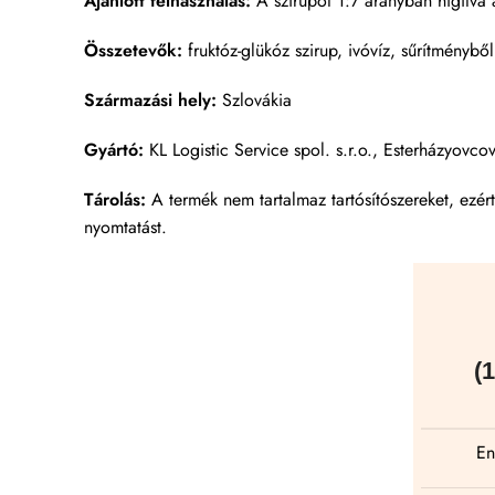
Ajánlott felhasználás:
A szirupot 1:7 arányban hígítva a
Összetevők:
fruktóz-glükóz szirup, ivóvíz, sűrítmény
Származási hely:
Szlovákia
Gyártó:
KL Logistic Service spol. s.r.o., Esterházyov
Tárolás:
A termék nem tartalmaz tartósítószereket, ezér
nyomtatást.
(
En