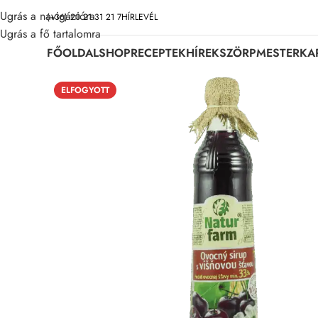
Ugrás a navigációra
(+36) 20 21 31 21 7
HÍRLEVÉL
Ugrás a fő tartalomra
FŐOLDAL
SHOP
RECEPTEK
HÍREK
SZÖRPMESTER
KA
ELFOGYOTT