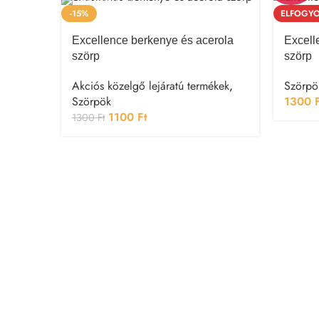
-15%
ELFOGYO
Rövid lejárat
Excellence berkenye és acerola
Excell
szörp
szörp
Akciós közelgő lejáratú termékek
,
Szörpö
Szörpök
1300
1100
Ft
1300
Ft