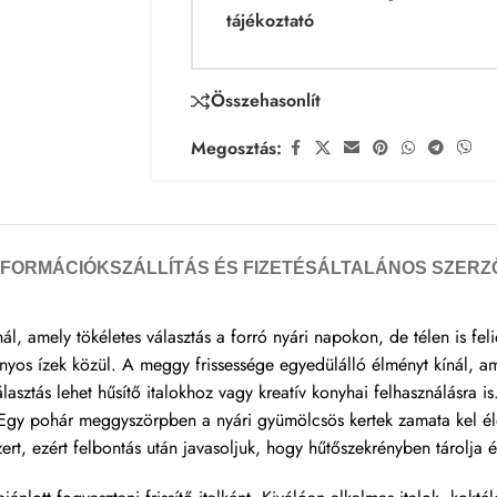
tájékoztató
Összehasonlít
Megosztás:
NFORMÁCIÓK
SZÁLLÍTÁS ÉS FIZETÉS
ÁLTALÁNOS SZERZ
nál, amely tökéletes választás a forró nyári napokon, de télen is f
os ízek közül. A meggy frissessége egyedülálló élményt kínál, ame
álasztás lehet hűsítő italokhoz vagy kreatív konyhai felhasználásra
t. Egy pohár meggyszörpben a nyári gyümölcsös kertek zamata kel é
zert, ezért felbontás után javasoljuk, hogy hűtőszekrényben tárolja 