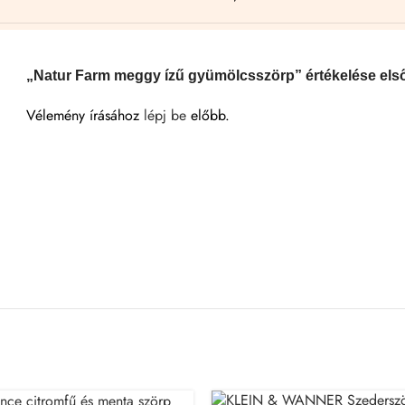
„Natur Farm meggy ízű gyümölcsszörp” értékelése els
Vélemény írásához
lépj be
előbb.