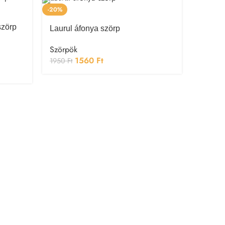
-20%
-20%
zörp
Laurul áfonya szörp
Laurul
Szörpök
Szörpö
1560
Ft
1950
Ft
1950
Ft