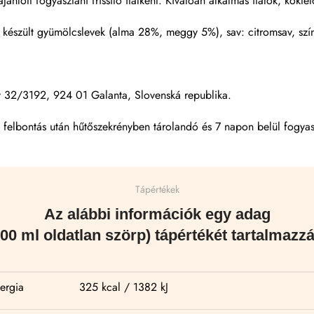
jánlott fogyasztani frissítő italként. Kiválóan alkalmas italok, kokt
ből készült gyümölcslevek (alma 28%, meggy 5%), sav: citromsav, sz
cov 32/3192, 924 01 Galanta, Slovenská republika.
t felbontás után hűtőszekrényben tárolandó és 7 napon belül fogya
Tápértékek
Az alábbi információk egy adag
100 ml oldatlan szörp) tápértékét tartalmazzá
ergia
325 kcal / 1382 kJ