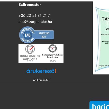
Szörpmester
+36 20 21 31 21 7
info@szorpmester.hu
Árukereső.hu