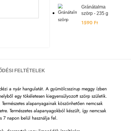
Gránátalma
szörp - 235 g
1590
Ft
ŐDÉSI FELTÉTELEK
elidézi a nyár hangulatát. A gyümölcsszirup meggy ízben
lyből egy tökéletesen kiegyensúlyozott szörp születik.
 is. Természetes alapanyagainak köszönhetően nemcsak
letre. Természetes alapanyagokból készült, így nemcsak
és 7 napon belül használja fel.