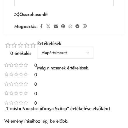
Összehasonlít
Megosztás:
Értékelések
0 értékelés
0
Még nincsenek értékelések.
0
0
0
0
„Traista Noastra áfonya Szörp” értékelése elsőként
Vélemény írásához
lépj be
előbb.