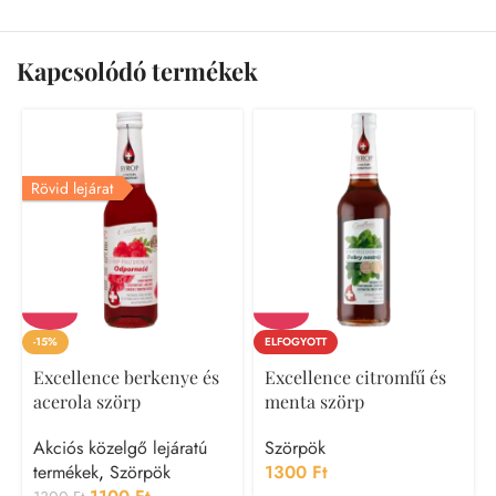
Kapcsolódó termékek
Rövid lejárat
-15%
ELFOGYOTT
Excellence berkenye és
Excellence citromfű és
acerola szörp
menta szörp
Akciós közelgő lejáratú
Szörpök
termékek
,
Szörpök
1300
Ft