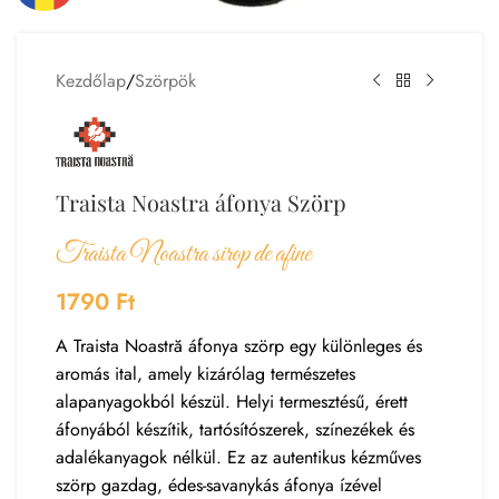
Kezdőlap
/
Szörpök
Traista Noastra áfonya Szörp
Traista Noastra sirop de afine
1790
Ft
A Traista Noastră áfonya szörp egy különleges és
aromás ital, amely kizárólag természetes
alapanyagokból készül. Helyi termesztésű, érett
áfonyából készítik, tartósítószerek, színezékek és
adalékanyagok nélkül. Ez az autentikus kézműves
szörp gazdag, édes-savanykás áfonya ízével