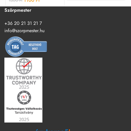
1100
Ft
1300
Ft
Szörpmester
+36 20 21 31 21 7
info@szorpmester.hu