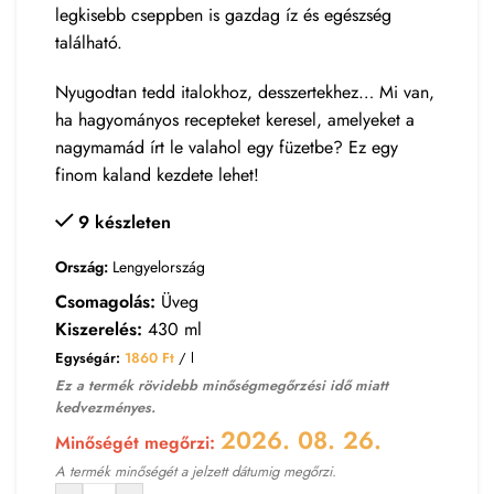
legkisebb cseppben is gazdag íz és egészség
található.
Nyugodtan tedd italokhoz, desszertekhez… Mi van,
ha hagyományos recepteket keresel, amelyeket a
nagymamád írt le valahol egy füzetbe? Ez egy
finom kaland kezdete lehet!
9 készleten
Ország:
Lengyelország
Csomagolás:
Üveg
Kiszerelés:
430 ml
Egységár:
1860
Ft
/ l
Ez a termék rövidebb minőségmegőrzési idő miatt
kedvezményes.
2026. 08. 26.
Minőségét megőrzi:
A termék minőségét a jelzett dátumig megőrzi.