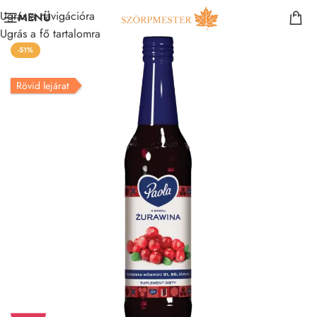
Ugrás a navigációra
MENÜ
Ugrás a fő tartalomra
-51%
Rövid lejárat