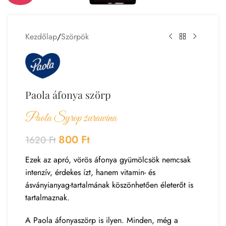
Kezdőlap
/
Szörpök
Paola áfonya szörp
Paola Syrop żurawina
800
Ft
1620
Ft
Ezek az apró, vörös áfonya gyümölcsök nemcsak
intenzív, érdekes ízt, hanem vitamin- és
ásványianyag-tartalmának köszönhetően életerőt is
tartalmaznak.
A Paola áfonyaszörp is ilyen. Minden, még a