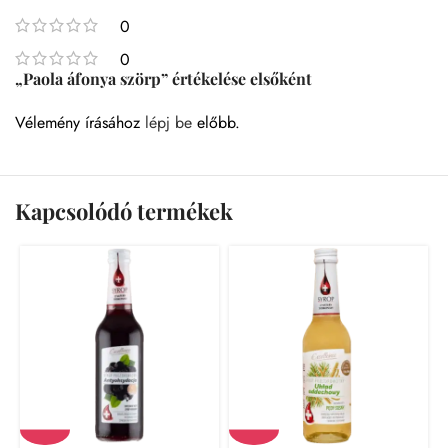
0
0
„Paola áfonya szörp” értékelése elsőként
Vélemény írásához
lépj be
előbb.
Kapcsolódó termékek