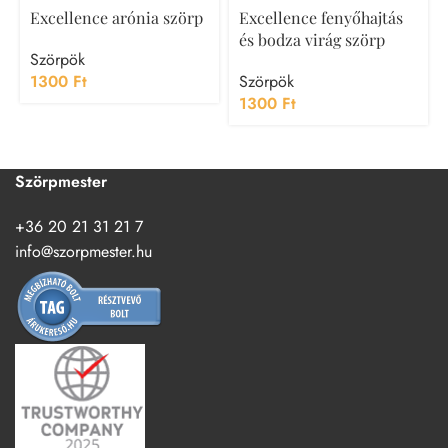
Excellence arónia szörp
Excellence fenyőhajtás
és bodza virág szörp
Szörpök
1300
Ft
Szörpök
1300
Ft
Szörpmester
+36 20 21 31 21 7
info@szorpmester.hu