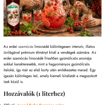
Az erdei
szamócás
limonádé különlegesen intenzív, illatos
ízvilágával prémium élményt kínál a vendégek számára. Az
erdei szamócás limonádé frissítően gyümölcsös aromája
sokkal karakteresebb, mint a hagyományos gyümölcsös
italoké, így már az első korty után emlékezetes marad. Egy
igazán különleges ital, amely kiemeli kínálatát a megszokott
ízek közül is.
Hozzávalók (1 literhez)