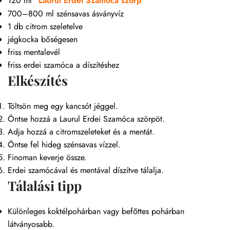
120 ml
Laurul Erdei Szamóca szörp
700–800 ml szénsavas ásványvíz
1 db citrom szeletelve
jégkocka bőségesen
friss mentalevél
friss erdei szamóca a díszítéshez
Elkészítés
Töltsön meg egy kancsót jéggel.
Öntse hozzá a Laurul Erdei Szamóca szörpöt.
Adja hozzá a citromszeleteket és a mentát.
Öntse fel hideg szénsavas vízzel.
Finoman keverje össze.
Erdei szamócával és mentával díszítve tálalja.
Tálalási tipp
Különleges koktélpohárban vagy befőttes pohárban
látványosabb.