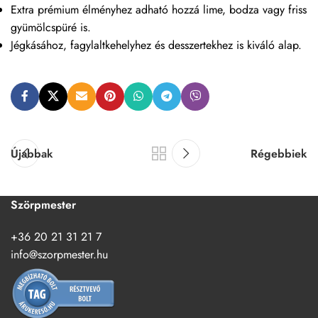
Extra prémium élményhez adható hozzá lime, bodza vagy friss
gyümölcspüré is.
Jégkásához, fagylaltkehelyhez és desszertekhez is kiváló alap.
Újabbak
Régebbiek
Szörpmester
+36 20 21 31 21 7
info@szorpmester.hu