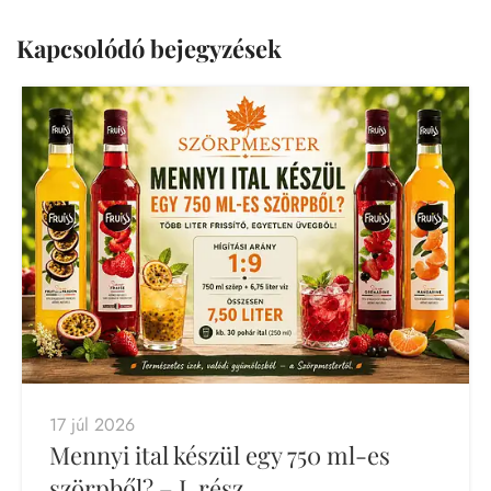
Kapcsolódó bejegyzések
17 júl 2026
Mennyi ital készül egy 750 ml-es
szörpből? – I. rész