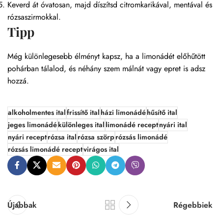
Keverd át óvatosan, majd díszítsd citromkarikával, mentával és
rózsaszirmokkal.
Tipp
Még különlegesebb élményt kapsz, ha a limonádét előhűtött
pohárban tálalod, és néhány szem málnát vagy epret is adsz
hozzá.
alkoholmentes ital
frissítő ital
házi limonádé
hűsítő ital
jeges limonádé
különleges ital
limonádé recept
nyári ital
nyári recept
rózsa ital
rózsa szörp
rózsás limonádé
rózsás limonádé recept
virágos ital
Újabbak
Régebbiek