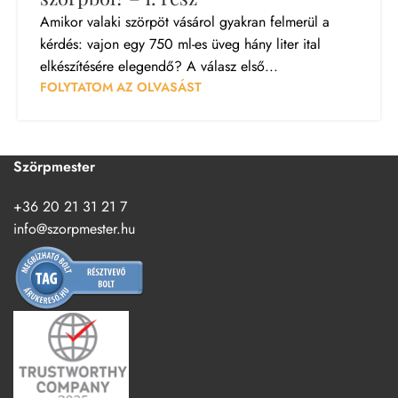
Amikor valaki szörpöt vásárol gyakran felmerül a
kérdés: vajon egy 750 ml-es üveg hány liter ital
elkészítésére elegendő? A válasz első...
FOLYTATOM AZ OLVASÁST
Szörpmester
+36 20 21 31 21 7
info@szorpmester.hu