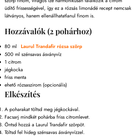
szörp finom, virágos íze harmonikusan találkozik a citrom
üdítő frissességével, így ez a rózsás limonádé recept nemcsak
látványos, hanem ellenállhatatlanul finom is.
Hozzávalók (2 pohárhoz)
80 ml
Laurul Trandafir rózsa szörp
500 ml szénsavas ásványvíz
1 citrom
jégkocka
friss menta
ehető rózsaszirom (opcionális)
Elkészítés
A poharakat töltsd meg jégkockával.
Facsarj mindkét pohárba friss citromlevet.
Öntsd hozzá a Laurul Trandafir szörpöt.
Töltsd fel hideg szénsavas ásványvízzel.