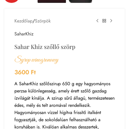
Kezdőlap
/
Szörpök
SaharKhiz
Sahar Khiz szőllő szörp
Syrop winogronowy
3600
Ft
A SaharKhiz szőlőszirup 650 g egy hagyományos
perzsa különlegesség, amely érett szőlő gazdag
ízvilágát kínálja. A szirup sűrű állagú, természetesen
édes, mély és telt aromával rendelkezik.
Hagyományosan vízzel hígítva frissítő italként
fogyasztják, de sokoldalúan felhasználható a
konyhában is. Kiválóan alkalmas desszertek,