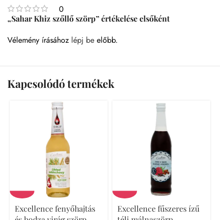
0
„Sahar Khiz szőllő szörp” értékelése elsőként
Vélemény írásához
lépj be
előbb.
Kapcsolódó termékek
Excellence fenyőhajtás
Excellence fűszeres ízű
és bodza virág szörp
téli málnaszörp