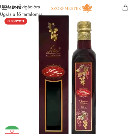
Ugrás a navigációra
MENÜ
Ugrás a fő tartalomra
ELFOGYOTT