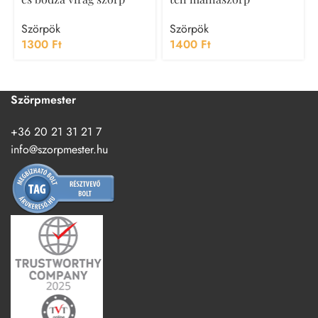
Szörpök
Szörpök
1300
Ft
1400
Ft
Szörpmester
+36 20 21 31 21 7
info@szorpmester.hu