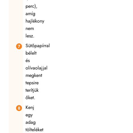
perc),
amíg
hajlékony
nem
lesz.
Sütőpapírral
bélelt
és
olívaolajjal
megkent
tepsire
terítjük
őket.
Kenj
egy
adag
tölteléket