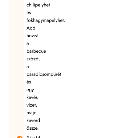
chilipelyhet
és
fokhagymapelyhet.
Add
hozzá
a
barbecue
szószt,
a
paradicsompürét
és
egy
kevés
vizet,
majd
keverd
össze.