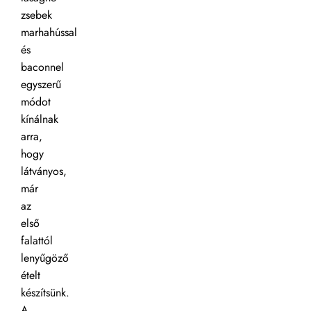
zsebek
marhahússal
és
baconnel
egyszerű
módot
kínálnak
arra,
hogy
látványos,
már
az
első
falattól
lenyűgöző
ételt
készítsünk.
A