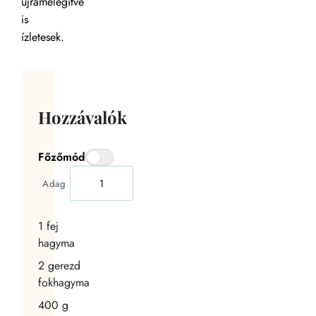
újramelegítve
is
ízletesek.
Hozzávalók
Főzőmód
Adag
1
fej
hagyma
2
gerezd
fokhagyma
400
g