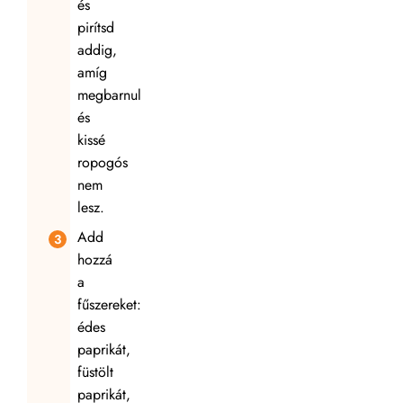
és
pirítsd
addig,
amíg
megbarnul
és
kissé
ropogós
nem
lesz.
Add
hozzá
a
fűszereket:
édes
paprikát,
füstölt
paprikát,