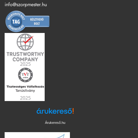
info@szorpmester.hu
Árukereső.hu