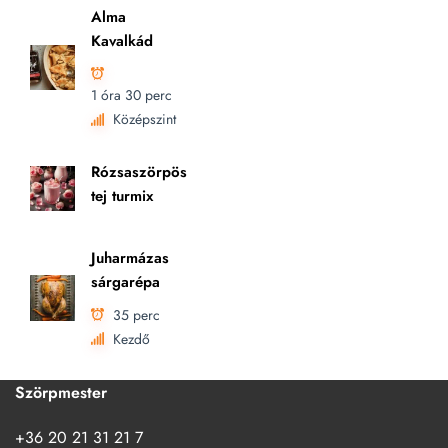
Alma
Kavalkád
1 óra 30 perc
Középszint
Rózsaszörpös
tej turmix
Juharmázas
sárgarépa
35 perc
Kezdő
Szörpmester
+36 20 21 31 21 7