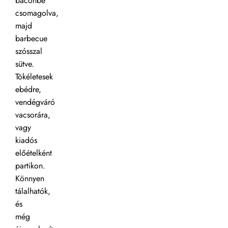
baconbe
csomagolva,
majd
barbecue
szósszal
sütve.
Tökéletesek
ebédre,
vendégváró
vacsorára,
vagy
kiadós
előételként
partikon.
Könnyen
tálalhatók,
és
még