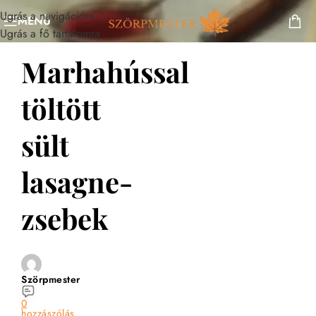
Ugrás a navigációra
MENÜ
Ugrás a fő tartalomra
Marhahússal
töltött
sült
lasagne-
zsebek
Szörpmester
0
hozzászólás