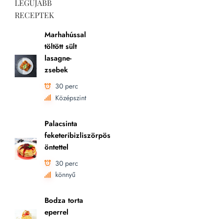
LEGÚJABB
RECEPTEK
Marhahússal
töltött sült
lasagne-
zsebek
30 perc
Középszint
Palacsinta
feketeribizliszörpös
öntettel
30 perc
könnyű
Bodza torta
eperrel