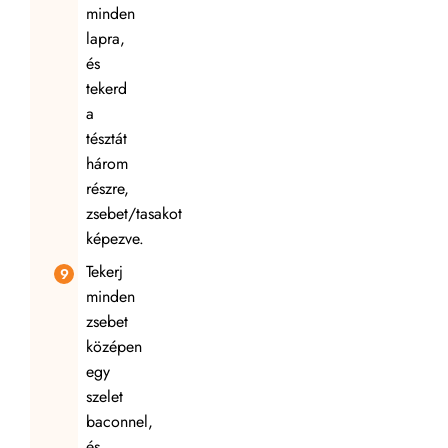
minden
lapra,
és
tekerd
a
tésztát
három
részre,
zsebet/tasakot
képezve.
Tekerj
minden
zsebet
középen
egy
szelet
baconnel,
és