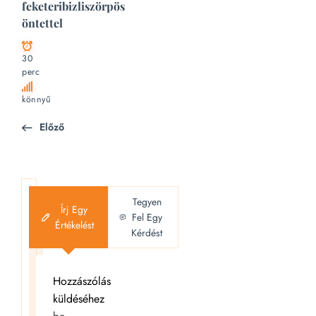
feketeribizliszörpös
öntettel
30
perc
könnyű
Előző
Tegyen
Írj Egy
Fel Egy
Értékelést
Kérdést
Hozzászólás
küldéséhez