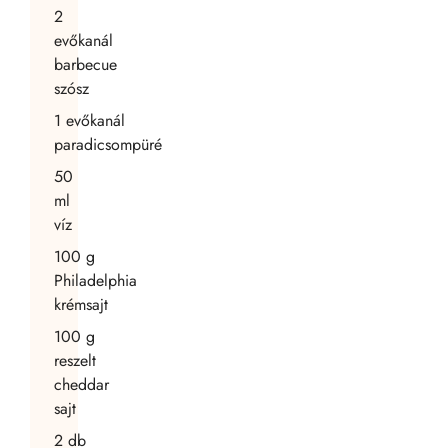
2
evőkanál
barbecue
szósz
1
evőkanál
paradicsompüré
50
ml
víz
100
g
Philadelphia
krémsajt
100
g
reszelt
cheddar
sajt
2
db