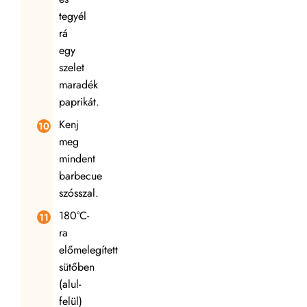
tegyél
rá
egy
szelet
maradék
paprikát.
Kenj
meg
mindent
barbecue
szósszal.
180°C-
ra
előmelegített
sütőben
(alul-
felül)