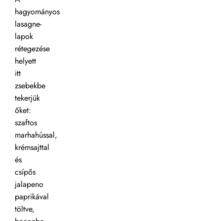
hagyományos
lasagne-
lapok
rétegezése
helyett
itt
zsebekbe
tekerjük
őket:
szaftos
marhahússal,
krémsajttal
és
csípős
jalapeno
paprikával
töltve,