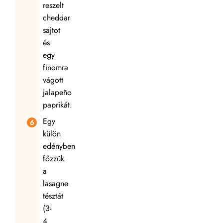
reszelt
cheddar
sajtot
és
egy
finomra
vágott
jalapeño
paprikát.
Egy
külön
edényben
főzzük
a
lasagne
tésztát
(3-
4