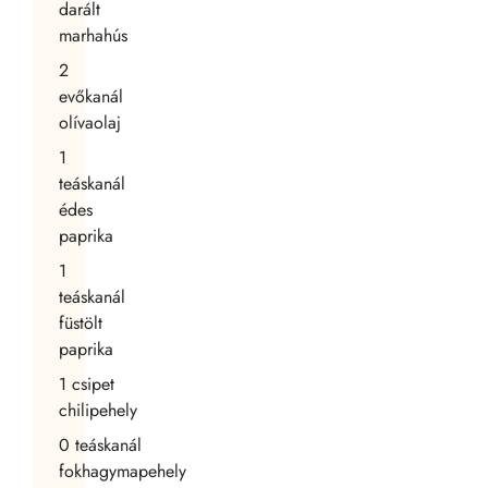
darált
marhahús
2
evőkanál
olívaolaj
1
teáskanál
édes
paprika
1
teáskanál
füstölt
paprika
1
csipet
chilipehely
0
teáskanál
fokhagymapehely