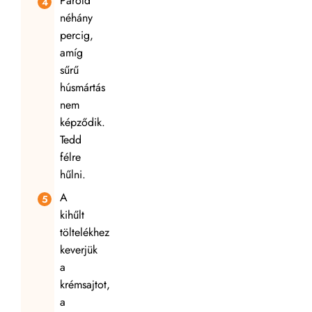
Párold
néhány
percig,
amíg
sűrű
húsmártás
nem
képződik.
Tedd
félre
hűlni.
A
kihűlt
töltelékhez
keverjük
a
krémsajtot,
a