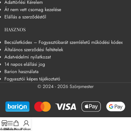
Adattörlési Kérelem
Át nem vett csomag kezelése
Elállás a szerződéstől
HASZNOS
Becsületkódex – Fogyasztóbarát szemléletű működési kódex
Általános szerződési feltételek
Adatvédelmi nyilatkozat
14 napos elállási jog
Barion használata
Fogyasztói képes tájékoztató
© 2024 - 2026 Szörpmester
báruház
Oldalsáv
Kosár
Fiókom