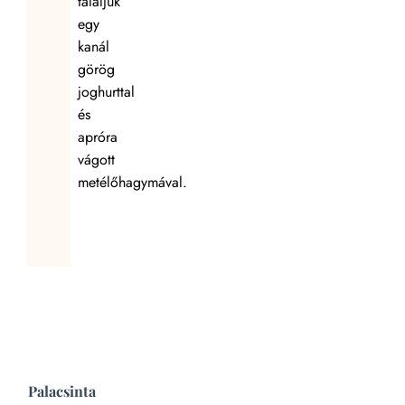
tálaljuk
egy
kanál
görög
joghurttal
és
apróra
vágott
metélőhagymával.
Palacsinta