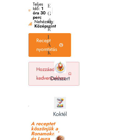
Teljes
E
Idő:
1
óra 30
G
perc
Ó
Nehézség:
Középszint
R
I
Recept
Á
nyomtatás
K
Hozzáadás a
kedvencekhez
Desszert
Koktél
A receptet
köszönjük a
Ronamoknak
és Laura