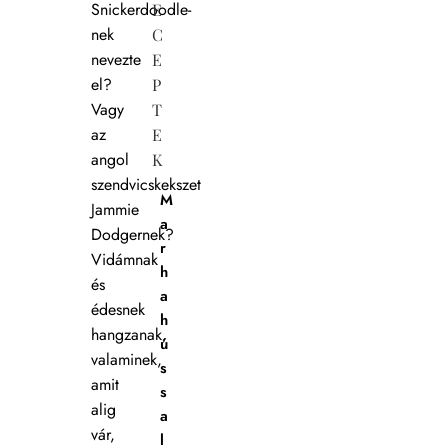
Snickerdoodle-
E
nek
C
nevezte
E
el?
P
Vagy
T
az
E
angol
K
szendvicskekszet
M
Jammie
a
Dodgernek?
r
Vidámnak
h
és
a
édesnek
h
hangzanak,
ú
valaminek,
s
amit
s
alig
a
vár,
l