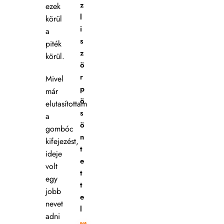
z
ezek
l
körül
i
a
s
piték
z
körül.
ö
r
Mivel
p
már
ö
elutasítottam
s
a
ö
gombóc
n
kifejezést,
t
ideje
e
volt
t
egy
t
jobb
e
nevet
l
adni