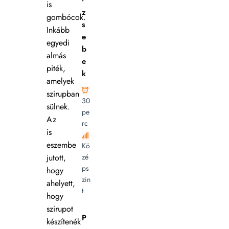
-
is
z
gombócok.
s
Inkább
e
egyedi
b
almás
e
piték,
k
amelyek
szirupban
30
sülnek.
pe
Az
rc
is
eszembe
Kö
jutott,
zé
ps
hogy
zin
ahelyett,
t
hogy
szirupot
P
készítenék