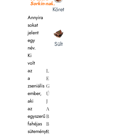
Sorkin-nak.
Köret
Annyira
sokat
jelent
egy
Sült
név.
Ki
volt
az
L
a
E
zseniális
G
ember,
Ú
aki
J
az
A
egyszerű
B
fahéjas
B
süteményt
R