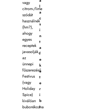
a
vagy
l
citrom-/lime
a
szódát
c
használnék
s
(hm?),
i
ahogy
n
egyes
t
receptek
a
javasolják,
f
az
e
ünnepi
k
fűszerezésű
e
Festivus
t
(vagy
e
Holiday
r
Spice)
i
kiválóan
b
i
buborékozna