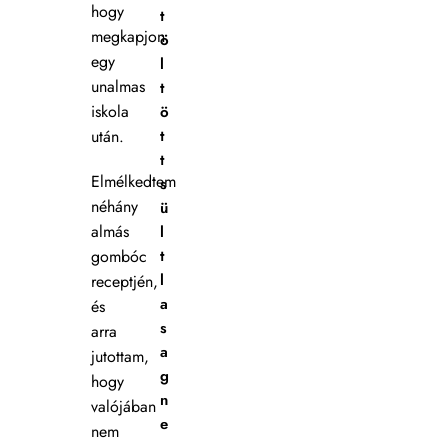
hogy
t
megkapjon
ö
egy
l
unalmas
t
iskola
ö
után.
t
t
Elmélkedtem
s
néhány
ü
almás
l
gombóc
t
l
receptjén,
a
és
s
arra
a
jutottam,
g
hogy
n
valójában
e
nem