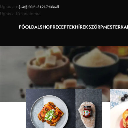
Ugrás a navigációra
(+36) 20-21-31-21-7
Hirlevél
Ugrás a fő tartalomra
FŐOLDAL
SHOP
RECEPTEK
HÍREK
SZÖRPMESTER
KA