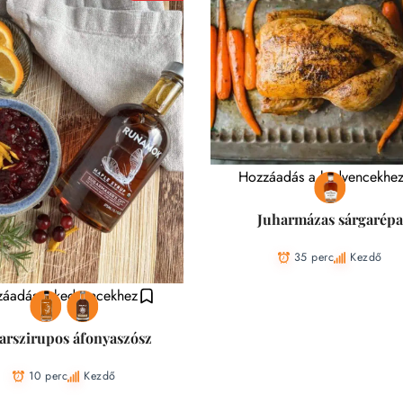
Hozzáadás a kedvencekhe
Juharmázas sárgarépa
35 perc
Kezdő
áadás a kedvencekhez
arszirupos áfonyaszósz
10 perc
Kezdő