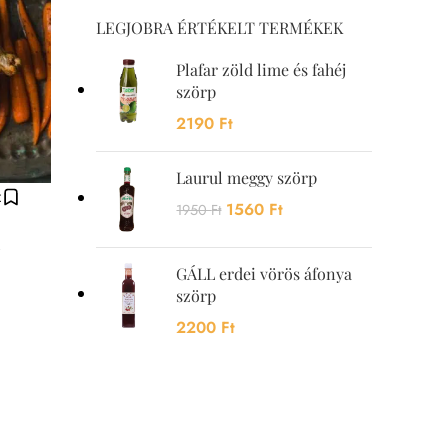
LEGJOBRA ÉRTÉKELT TERMÉKEK
Plafar zöld lime és fahéj
szörp
2190
Ft
Laurul meggy szörp
z
1560
Ft
1950
Ft
GÁLL erdei vörös áfonya
szörp
2200
Ft