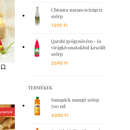
Chtoura narancsvirágvíz
szörp
1590
Ft
Qarshi gyógynövény- és
virágkivonatokból készült
szörp
2690
Ft
z
TERMÉKEK
Sunquick mangó szörp
700 ml
unamok
4200
Ft