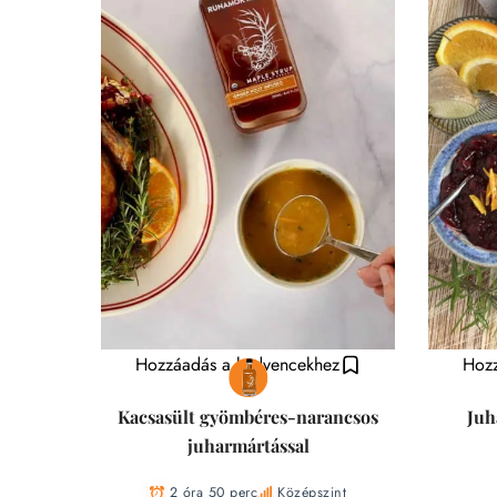
Hozzáadás a kedvencekhez
Hozz
Kacsasült gyömbéres-narancsos
Juh
juharmártással
2 óra 50 perc
Középszint