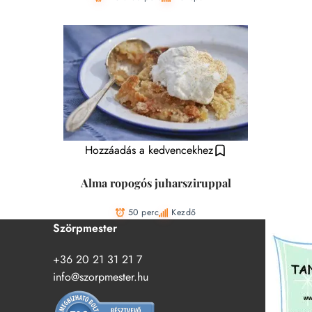
Hozzáadás a kedvencekhez
Alma ropogós juharsziruppal
50 perc
Kezdő
Szörpmester
+36 20 21 31 21 7
info@szorpmester.hu