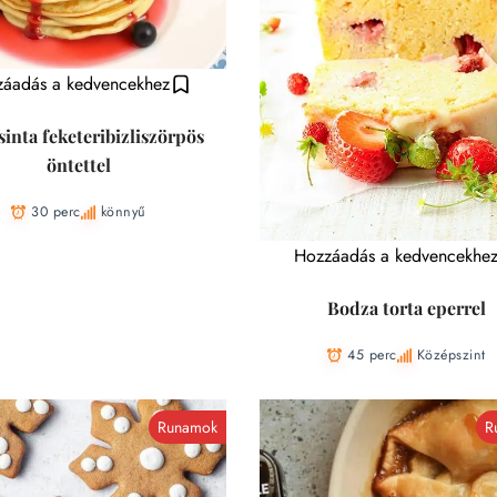
áadás a kedvencekhez
sinta feketeribizliszörpös
öntettel
30 perc
könnyű
Hozzáadás a kedvencekhe
Bodza torta eperrel
45 perc
Középszint
Runamok
R