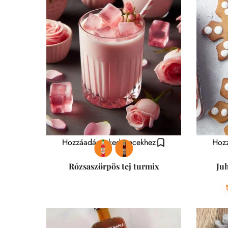
Hozzáadás a kedvencekhez
Hozz
Rózsaszörpös tej turmix
Ju