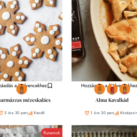
áadás a kedvencekhez
Hozzáadás a kedvencekhe
harmázzas mézeskalács
Alma Kavalkád
3 óra 30 perc
Kezdő
1 óra 30 perc
Középszi
Runamok