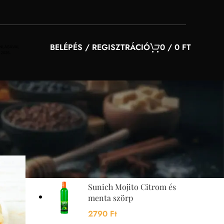
BELÉPÉS / REGISZTRÁCIÓ
0
/
0
FT
YOU MAY ALSO LIKE…
Sunquick mangó szörp
700 ml
4200
Ft
Sunich Mojito Citrom és
menta szörp
2790
Ft