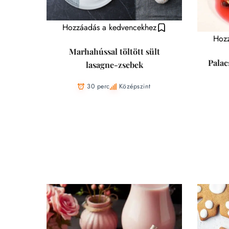
Hozzáadás a kedvencekhez
Hozz
Marhahússal töltött sült
Palac
lasagne-zsebek
30 perc
Középszint