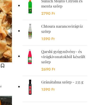
Sunich Mojito Citrom és
menta szörp
2790
Ft
Chtoura narancsvirágvíz
szörp
1590
Ft
Qarshi gyógynövény- és
virágkivonatokból készült
szörp
z
2690
Ft
Gránátalma szörp - 235 g
nt
1590
Ft